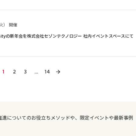
（火）
開催
mmunityの新年会を株式会社セゾンテクノロジー 社内イベントスペースにて
1
2
3
...
14
DX推進についてのお役立ちメソッドや、限定イベントや最新事例