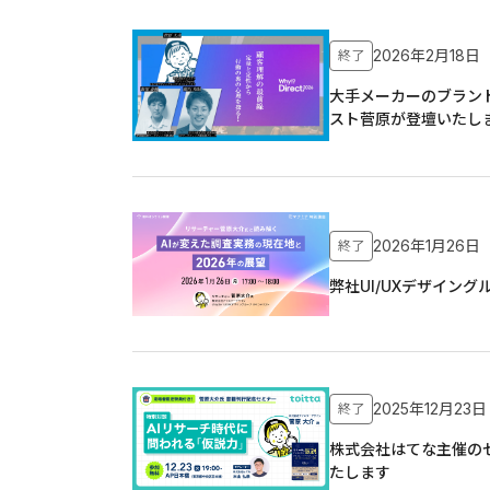
2026年2月18
終了
大手メーカーのブランド
スト菅原が登壇いたし
2026年1月26
終了
弊社UI/UXデザイン
2025年12月23
終了
株式会社はてな主催のセ
たします