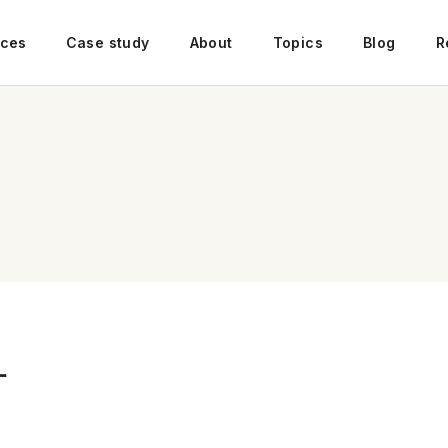
ices
Case study
About
Topics
Blog
R
ー