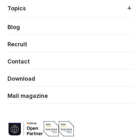
アプリケーション開発
プロダクト成長支援
デザインシステム構築支援
About
Topics
クラウドネイティブ
プロトタイピング・仮説検証
製品・サービス
PdM/PMM体制実行支援
当社が目指しているもの
Press release
Blog
モダナイゼーション
UX/UI改善
新規事業プロジェクト実行支援
Phennec
News
Recruit
特徴量エンジニアリングと生成AI
フロントエンド開発
flamingo
Event/Seminer
Contact
ELAND
Download
ZEBRA
Mail magazine