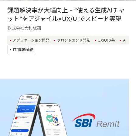
課題解決率が大幅向上 - “使える生成AIチャ
ット”をアジャイル×UX/UIでスピード実現
株式会社大和総研
アプリケーション開発
フロントエンド開発
UX/UI改善
AI
IT/情報/通信