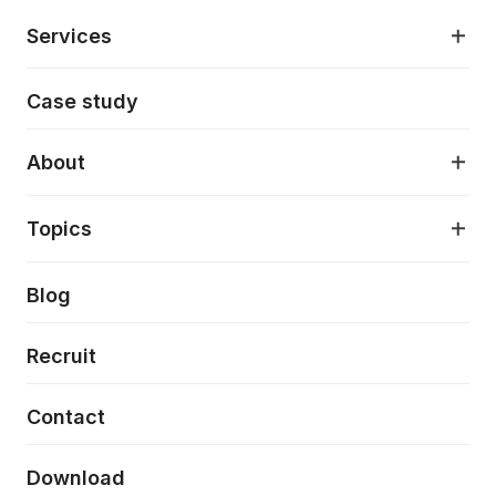
Services
モダンアプリケーション開発
Case study
デジタルプロダクトデザイン
AI駆動開発支援
About
アプリケーション開発
プロダクト成長支援
デザインシステム構築支援
About
Topics
クラウドネイティブ
プロトタイピング・仮説検証
製品・サービス
PdM/PMM体制実行支援
当社が目指しているもの
Press release
Blog
モダナイゼーション
UX/UI改善
新規事業プロジェクト実行支援
Phennec
News
Recruit
特徴量エンジニアリングと生成AI
フロントエンド開発
flamingo
Event/Seminer
Contact
ELAND
Download
ZEBRA