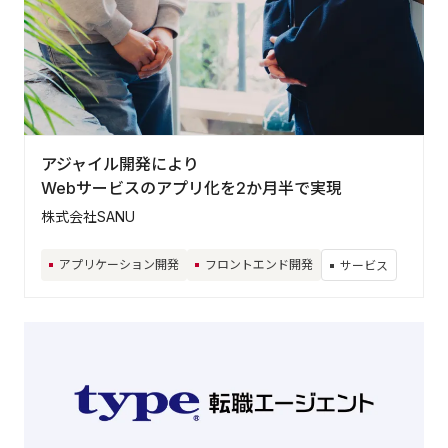
業界から探す
IT/情報/通信
メーカー/製造/建設
金融/不動産
小売/流通/卸
サービス
公共/行政
アジャイル開発により
Webサービスのアプリ化を2か月半で実現
株式会社SANU
Contact
アプリケーション開発
フロントエンド開発
お気軽にお問い合わ
せください
サービス
お問い合わせ