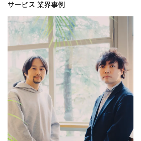
サービス
業界事例
すべてのサービス・業界
サービスから探す
アプリケーション開発
クラウドネイティブ
デザインシステム構築支援
プロトタイピング・仮説検証
UX/UI改善
フロントエンド開発
PdM/PMM体制実行支援
新規事業プロジェクト実行支援
flamingo
ZEBRA
内製化支援
AI
組織開発・人材育成