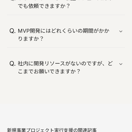
伴走します。
でも依頼できますか？
可能です。リサーチ・プロトタイプ開発・ユ
ーザーテストなど、フェーズ単位でのご依頼
MVP開発にはどれくらいの期間がかか
も対応可能です。
りますか？
プロジェクト内容により異なりますが、平均
で3~6ヶ月を目安に短期スプリントでの支援
社内に開発リソースがないのですが、ど
実績があります。
こまでお願いできますか？
要件定義からデザイン・開発・テストまで、
必要に応じてクロスファンクショナルな体制
を構築することが可能です。
新規事業プロジェクト実行支援の関連記事