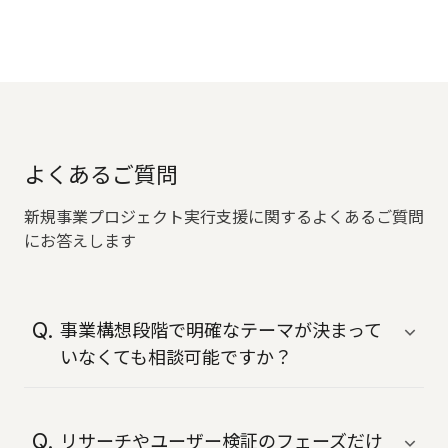
よくあるご質問
新規事業プロジェクト実行支援に関するよくあるご質問
にお答えします
事業構想段階で明確なテーマが決まって
いなくても相談可能ですか？
はい、アイディエーション段階からご支援可
能です。仮説構築・ビジネス要求の整理から
リサーチやユーザー検証のフェーズだけ