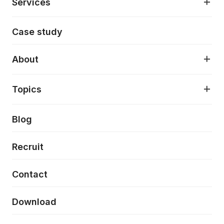
Services
モダンアプリケーション開発
Case study
デジタルプロダクトデザイン
AI駆動開発支援
About
アプリケーション開発
プロダクト成長支援
デザインシステム構築支援
About
Topics
クラウドネイティブ
プロトタイピング・仮説検証
製品・サービス
PdM/PMM体制実行支援
当社が目指しているもの
Press release
Blog
モダナイゼーション
UX/UI改善
新規事業プロジェクト実行支援
Phennec
News
Recruit
特徴量エンジニアリングと生成AI
フロントエンド開発
flamingo
Event/Seminer
Contact
ELAND
Download
ZEBRA