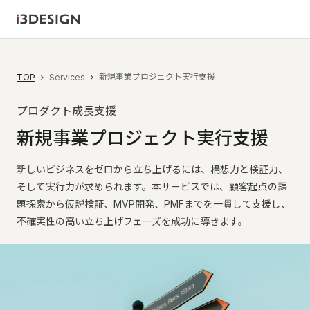
新規事業プロジェクト実行支援
TOP
Services
プロダクト成長支援
新
規
事
業
プ
ロ
ジ
ェ
ク
ト
実
行
支
援
新しいビジネスをゼロから立ち上げるには、構想力と検証力、
そして実行力が求められます。本サービスでは、顧客起点の課
題探索から仮説検証、MVP開発、PMFまでを一貫して支援し、
不確実性の高い立ち上げフェーズを成功に導きます。