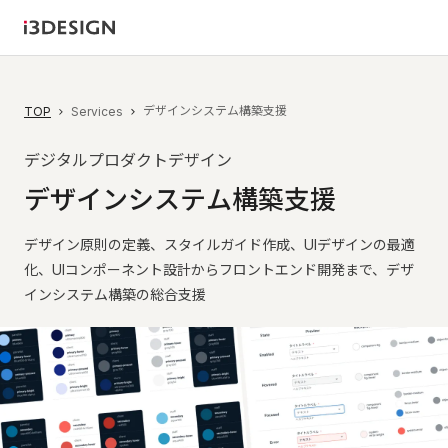
デザインシステム構築支援
TOP
Services
デジタルプロダクトデザイン
デ
ザ
イ
ン
シ
ス
テ
ム
構
築
支
援
デザイン原則の定義、スタイルガイド作成、UIデザインの最適
化、UIコンポーネント設計からフロントエンド開発まで、デザ
インシステム構築の総合支援