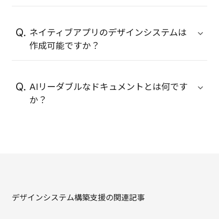
デザインシステムの運用にはデザイナーが必
要ですが、プロダクトの更新頻度や運用体制
ネイティブアプリのデザインシステムは
に合わせた規模のご提案が可能です。また、
作成可能ですか？
ご希望に応じて現在の体制でも自走できるよ
う内製化支援も行っています。
ネイティブアプリにはHuman Interface
GuidelineやMaterial Designといったプラッ
AIリーダブルなドキュメントとは何です
トフォーマーのデザインシステムが存在して
か？
います。基本的にはプラットフォームごとの
デザインシステムに準拠するか、範囲を限定
AIリーダブルなドキュメントとは、AIツール
して作成することをおすすめしています。
がドキュメントの内容を正確に理解し、効率
的に処理できるよう、構造化された形式で作
成されたドキュメントです。これにより、コ
ンポーネントの自動生成やデザイン提案の精
度向上、ドキュメントの検索性向上、新規メ
デザインシステム構築支援の関連記事
ンバーの学習効率改善など、デザインシステ
ムの運用や開発においてAIツールを活用した