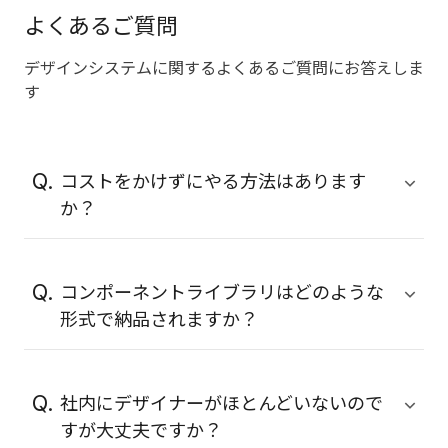
よくあるご質問
デザインシステムに関するよくあるご質問にお答えしま
す
コストをかけずにやる方法はあります
か？
既存のUIライブラリをカスタマイズして活用
するなど、コンパクトに始める方法がありま
コンポーネントライブラリはどのような
す。プロジェクトの範囲と深さは状況に応じ
形式で納品されますか？
て変わりますので、お気軽にご相談くださ
い。
弊社が実装の場合、JavaScriptフレームワー
クはReactとなります。デザインファイルは
社内にデザイナーがほとんどいないので
Figmaを基本としています。
すが大丈夫ですか？