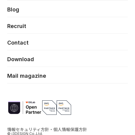
プロトタイピング・仮説検証
製品・サービス
PdM/PMM体制実行支援
当社が目指しているもの
Press release
Blog
モダナイゼーション
UX/UI改善
新規事業プロジェクト実行支援
Phennec
News
Recruit
特徴量エンジニアリングと生成AI
フロントエンド開発
flamingo
Event/Seminer
Contact
ELAND
Download
ZEBRA
Mail magazine
情報セキュリティ方針・個人情報保護方針
© i3DESIGN Co.,Ltd.