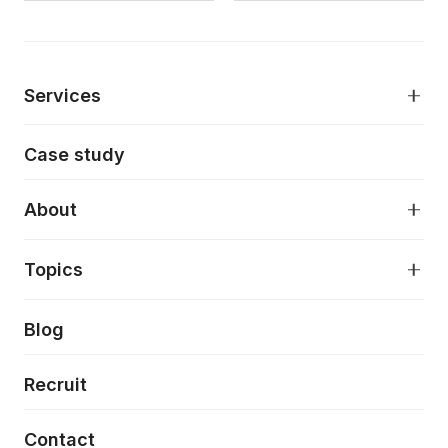
Services
モダンアプリケーション開発
Case study
デジタルプロダクトデザイン
AI駆動開発支援
About
アプリケーション開発
プロダクト成長支援
デザインシステム構築支援
About
Topics
クラウドネイティブ
プロトタイピング・仮説検証
製品・サービス
PdM/PMM体制実行支援
当社が目指しているもの
Press release
Blog
モダナイゼーション
UX/UI改善
新規事業プロジェクト実行支援
Phennec
News
Recruit
特徴量エンジニアリングと生成AI
フロントエンド開発
flamingo
Event/Seminer
Contact