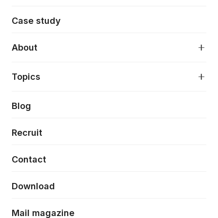
モダンアプリケーション開発
Case study
デジタルプロダクトデザイン
AI駆動開発支援
About
アプリケーション開発
プロダクト成長支援
デザインシステム構築支援
About
Topics
クラウドネイティブ
プロトタイピング・仮説検証
製品・サービス
PdM/PMM体制実行支援
当社が目指しているもの
Press release
Blog
モダナイゼーション
UX/UI改善
新規事業プロジェクト実行支援
Phennec
News
Recruit
特徴量エンジニアリングと生成AI
フロントエンド開発
flamingo
Event/Seminer
Contact
ELAND
Download
ZEBRA
Mail magazine