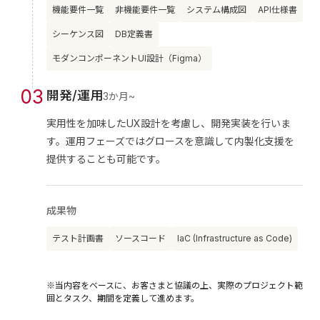
機能要件一覧
非機能要件一覧
システム構成図
API仕様書
シーケンス図
DB定義書
モダンコンポーネントUI設計（Figma）
0
3
開発/運用
3か月~
実用性を加味したUX設計を考慮し、開発実装を行いま
す。運用フェーズではグロースを意識して内製化支援を
提供することも可能です。
成果物
テスト計画書
ソースコード
IaC (Infrastructure as Code)
※当内容をベースに、お客さまと協議の上、実際のプロジェクト範
囲とタスク、期間を定義して進めます。