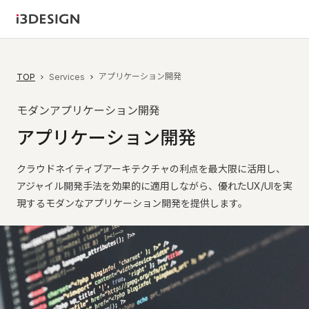
アプリケーション開発
TOP
Services
モダンアプリケーション開発
ア
プ
リ
ケ
ー
シ
ョ
ン
開
発
クラウドネイティブアーキテクチャの利点を最大限に活用し、
アジャイル開発手法を効果的に適用しながら、優れたUX/UIを実
現するモダンなアプリケーション開発を提供します。