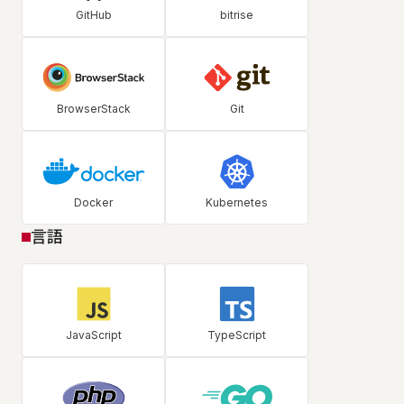
GitHub
bitrise
BrowserStack
Git
Docker
Kubernetes
言語
JavaScript
TypeScript