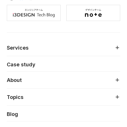
Services
モダンアプリケーション開発
Case study
デジタルプロダクトデザイン
AI駆動開発支援
About
アプリケーション開発
プロダクト成長支援
デザインシステム構築支援
About
Topics
クラウドネイティブ
プロトタイピング・仮説検証
製品・サービス
PdM/PMM体制実行支援
当社が目指しているもの
Press release
Blog
モダナイゼーション
UX/UI改善
新規事業プロジェクト実行支援
Phennec