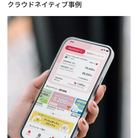
クラウドネイティブ
事例
すべてのサービス・業界
サービスから探す
アプリケーション開発
クラウドネイティブ
デザインシステム構築支援
プロトタイピング・仮説検証
UX/UI改善
フロントエンド開発
PdM/PMM体制実行支援
新規事業プロジェクト実行支援
flamingo
ZEBRA
内製化支援
AI
組織開発・人材育成