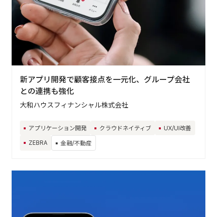
業界から探す
IT/情報/通信
メーカー/製造/建設
金融/不動産
小売/流通/卸
サービス
公共/行政
新アプリ開発で顧客接点を一元化、グループ会社
との連携も強化
大和ハウスフィナンシャル株式会社
Contact
アプリケーション開発
クラウドネイティブ
UX/UI改善
お気軽にお問い合わ
せください
ZEBRA
金融/不動産
お問い合わせ