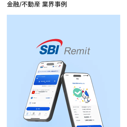
金融/不動産
業界事例
すべてのサービス・業界
サービスから探す
アプリケーション開発
クラウドネイティブ
デザインシステム構築支援
プロトタイピング・仮説検証
UX/UI改善
フロントエンド開発
PdM/PMM体制実行支援
新規事業プロジェクト実行支援
flamingo
ZEBRA
内製化支援
AI
組織開発・人材育成