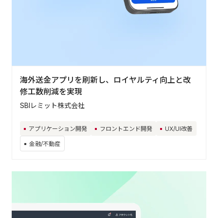
業界から探す
IT/情報/通信
メーカー/製造/建設
金融/不動産
小売/流通/卸
サービス
公共/行政
海外送金アプリを刷新し、ロイヤルティ向上と改
修工数削減を実現
SBIレミット株式会社
Contact
アプリケーション開発
フロントエンド開発
UX/UI改善
お気軽にお問い合わ
せください
金融/不動産
お問い合わせ