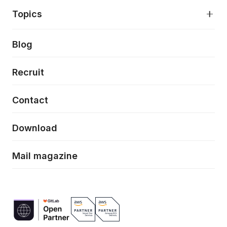
アプリケーション開発
プロダクト成長支援
デザインシステム構築支援
About
Topics
クラウドネイティブ
プロトタイピング・仮説検証
製品・サービス
PdM/PMM体制実行支援
当社が目指しているもの
Press release
Blog
モダナイゼーション
UX/UI改善
新規事業プロジェクト実行支援
Phennec
News
Recruit
特徴量エンジニアリングと生成AI
フロントエンド開発
flamingo
Event/Seminer
Contact
ELAND
Download
ZEBRA
Mail magazine