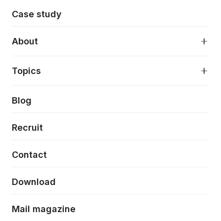
モダンアプリケーション開発
Case study
デジタルプロダクトデザイン
AI駆動開発支援
About
アプリケーション開発
プロダクト成長支援
デザインシステム構築支援
About
Topics
クラウドネイティブ
プロトタイピング・仮説検証
製品・サービス
PdM/PMM体制実行支援
当社が目指しているもの
Press release
Blog
モダナイゼーション
UX/UI改善
新規事業プロジェクト実行支援
Phennec
News
Recruit
特徴量エンジニアリングと生成AI
フロントエンド開発
flamingo
Event/Seminer
Contact
ELAND
Download
ZEBRA
Mail magazine