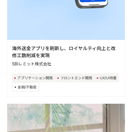
業界から探す
IT/情報/通信
メーカー/製造/建設
金融/不動産
小売/流通/卸
サービス
公共/行政
海外送金アプリを刷新し、ロイヤルティ向上と改
修工数削減を実現
SBIレミット株式会社
Contact
アプリケーション開発
フロントエンド開発
UX/UI改善
お気軽にお問い合わ
せください
金融/不動産
お問い合わせ