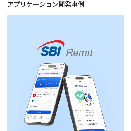
アプリケーション開発
事例
すべてのサービス・業界
サービスから探す
アプリケーション開発
クラウドネイティブ
デザインシステム構築支援
プロトタイピング・仮説検証
UX/UI改善
フロントエンド開発
PdM/PMM体制実行支援
新規事業プロジェクト実行支援
flamingo
ZEBRA
内製化支援
AI
組織開発・人材育成