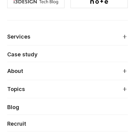
Services
モダンアプリケーション開発
Case study
デジタルプロダクトデザイン
AI駆動開発支援
About
アプリケーション開発
プロダクト成長支援
デザインシステム構築支援
About
Topics
クラウドネイティブ
プロトタイピング・仮説検証
製品・サービス
PdM/PMM体制実行支援
当社が目指しているもの
Press release
Blog
モダナイゼーション
UX/UI改善
新規事業プロジェクト実行支援
Phennec
News
Recruit
特徴量エンジニアリングと生成AI
フロントエンド開発
flamingo