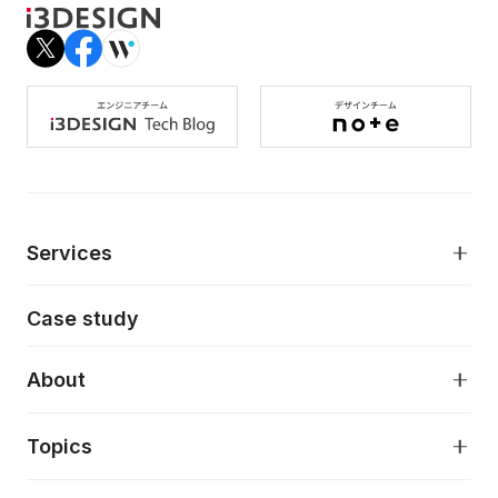
Services
モダンアプリケーション開発
Case study
デジタルプロダクトデザイン
AI駆動開発支援
About
アプリケーション開発
プロダクト成長支援
デザインシステム構築支援
About
Topics
クラウドネイティブ
プロトタイピング・仮説検証
製品・サービス
PdM/PMM体制実行支援