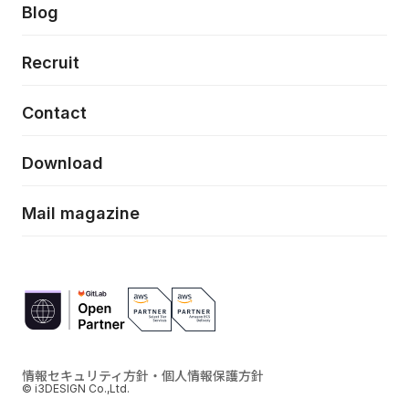
当社が目指しているもの
Press release
Blog
モダナイゼーション
UX/UI改善
新規事業プロジェクト実行支援
Phennec
News
Recruit
特徴量エンジニアリングと生成AI
フロントエンド開発
flamingo
Event/Seminer
Contact
ELAND
Download
ZEBRA
Mail magazine
情報セキュリティ方針・個人情報保護方針
© i3DESIGN Co.,Ltd.