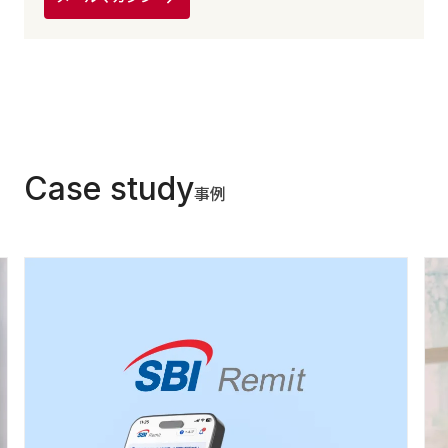
Case study
事例