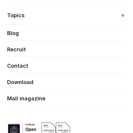
アプリケーション開発
プロダクト成長支援
デザインシステム構築支援
About
Topics
クラウドネイティブ
プロトタイピング・仮説検証
製品・サービス
PdM/PMM体制実行支援
当社が目指しているもの
Press release
Blog
モダナイゼーション
UX/UI改善
新規事業プロジェクト実行支援
Phennec
News
Recruit
特徴量エンジニアリングと生成AI
フロントエンド開発
flamingo
Event/Seminer
Contact
ELAND
Download
ZEBRA
Mail magazine