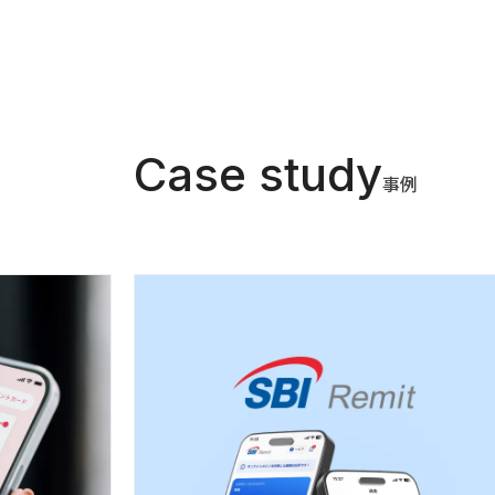
Case study
事例