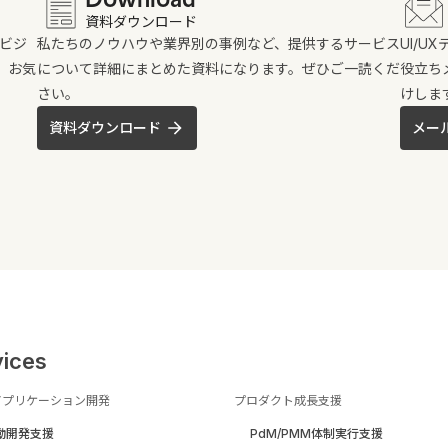
資料ダウンロード
のビジ
私たちのノウハウや業界別の事例など、提供するサービス
UI/
。お気
について詳細にまとめた資料になります。ぜひご一読くだ
役立ち
さい。
けしま
資料ダウンロード
メー
vices
アプリケーション開発
プロダクト成長支援
駆動開発支援
PdM/PMM体制実行支援