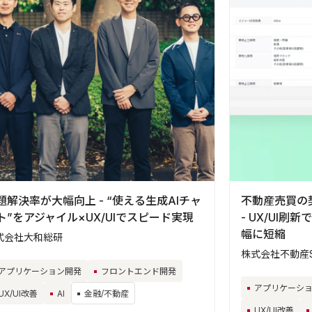
題解決率が大幅向上 - “使える生成AIチャ
不動産売買の
ト”をアジャイル×UX/UIでスピード実現
- UX/UI
幅に短縮
式会社大和総研
株式会社不動産S
アプリケーション開発
フロントエンド開発
アプリケーシ
UX/UI改善
AI
金融/不動産
UX/UI改善