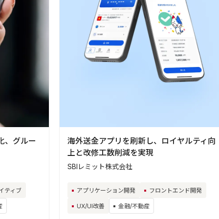
化、グルー
海外送金アプリを刷新し、ロイヤルティ向
上と改修工数削減を実現
SBIレミット株式会社
イティブ
アプリケーション開発
フロントエンド開発
産
UX/UI改善
金融/不動産