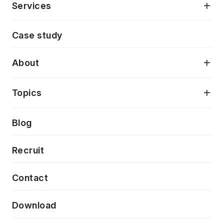
Services
モダンアプリケーション開発
Case study
デジタルプロダクトデザイン
AI駆動開発支援
About
アプリケーション開発
プロダクト成長支援
デザインシステム構築支援
当社が目指しているもの
Topics
クラウドネイティブ
プロトタイピング・仮説検証
製品・サービス
PdM/PMM体制実行支援
Press release
Blog
モダナイゼーション
UX/UI改善
新規事業プロジェクト実行支援
Phennec
News
Recruit
特徴量エンジニアリングと生成AI
フロントエンド開発
flamingo
Event/Seminer
Contact
ELAND
Download
ZEBRA