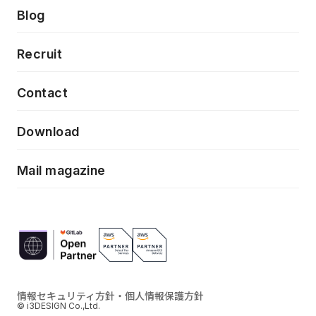
製品・サービス
PdM/PMM体制実行支援
Press release
Blog
モダナイゼーション
UX/UI改善
新規事業プロジェクト実行支援
Phennec
News
Recruit
特徴量エンジニアリングと生成AI
フロントエンド開発
flamingo
Event/Seminer
Contact
ELAND
Download
ZEBRA
Mail magazine
情報セキュリティ方針・個人情報保護方針
© i3DESIGN Co.,Ltd.