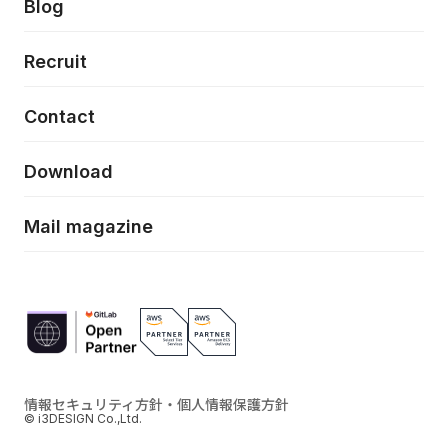
Press release
Blog
モダナイゼーション
UX/UI改善
新規事業プロジェクト実行支援
Phennec
News
Recruit
特徴量エンジニアリングと生成AI
フロントエンド開発
flamingo
Event/Seminer
Contact
ELAND
Download
ZEBRA
Mail magazine
情報セキュリティ方針・個人情報保護方針
© i3DESIGN Co.,Ltd.