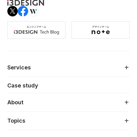
Services
モダンアプリケーション開発
Case study
デジタルプロダクトデザイン
AI駆動開発支援
About
アプリケーション開発
プロダクト成長支援
デザインシステム構築支援
About
Topics
クラウドネイティブ
プロトタイピング・仮説検証
製品・サービス
PdM/PMM体制実行支援
当社が目指しているもの