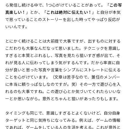
ら発信し続ける中で、1つ心がけていることがあって。「
この写
真楽しい！
」とか、「
これは絶対に伝えたい！
」と自分が本気
で思っていることのストーリーを出した時ってやっぱり反応が
いいんです。
とにかく続けることは大前提で大事ですが、出すものに対する
こだわりも大事なんだなって思いました。テクニックを意識し
すぎると本質とぶれるし、写真を見たら狙いすぎ感が出て、そ
れが見る人に伝わってしまう気がするんです。だから率直に自
分が良いと思った写真や言葉をシンプルにストレートに伝える
ことを心がけています。（文章は苦手なので、兼任のメンバー
に本当に頼りっぱなしなのですが。笑）その一方で遊び心を入
れるのも大事ですね。この遊び心とか気づいてくれたらいいな
ーとか思いながら。意外とちゃんと狙いがあったりもします。
タイミングも同じで、意識しすぎるとよくないけど、自分自身
ターゲットと同じ気持ちになってみる。例えば、ゲームの情報
であれば、ゲームをしている人の生活を考える。これが意外と