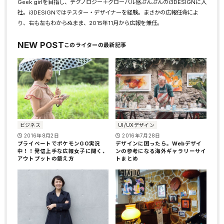
Geek girlを目指し、テクノロジー＋グローバル感ぷんぷんのi3DESIGNに入
社。i3DESIGNではテスター・デザイナーを経験。まさかの広報任命によ
り、右も左もわからぬまま、2015年11月から広報を兼任。
NEW POST
ビジネス
UI/UXデザイン
2016年8月2日
2016年7月28日
プライベートでポケモンGO実況
デザインに困ったら。Webデザイ
中！！発信上手な広報女子に聞く、
ンの参考になる海外ギャラリーサイ
アウトプットの鍛え方
トまとめ