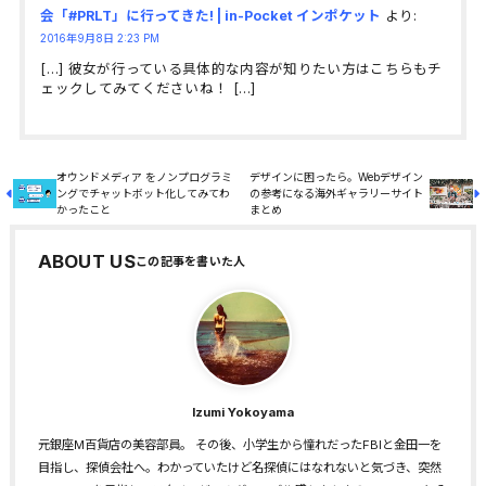
会「#PRLT」に行ってきた! | in-Pocket インポケット
より:
2016年9月8日 2:23 PM
[…] 彼女が行っている具体的な内容が知りたい方はこちらもチ
ェックしてみてくださいね！ […]
オウンドメディア をノンプログラミ
デザインに困ったら。Webデザイン
ングでチャットボット化してみてわ
の参考になる海外ギャラリーサイト
かったこと
まとめ
ABOUT US
Izumi Yokoyama
元銀座M百貨店の美容部員。 その後、小学生から憧れだったFBIと金田一を
目指し、探偵会社へ。わかっていたけど名探偵にはなれないと気づき、突然