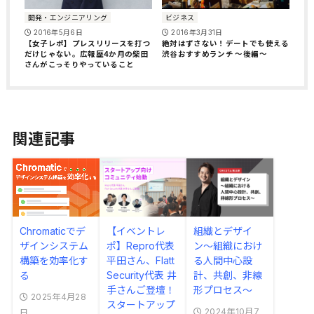
開発・エンジニアリング
ビジネス
2016年5月6日
2016年3月31日
【女子レポ】プレスリリースを打つ
絶対はずさない！デートでも使える
だけじゃない。広報歴4か月の柴田
渋谷おすすめランチ 〜後編〜
さんがこっそりやっていること
関連記事
Chromaticでデ
【イベントレ
組織とデザイ
ザインシステム
ポ】Repro代表
ン〜組織におけ
構築を効率化す
平田さん、Flatt
る人間中心設
る
Security代表 井
計、共創、非線
手さんご登壇！
形プロセス〜
2025年4月28
スタートアップ
2024年10月7
日