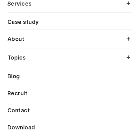
Services
モダンアプリケーション開発
Case study
デジタルプロダクトデザイン
AI駆動開発支援
About
アプリケーション開発
プロダクト成長支援
デザインシステム構築支援
当社が目指しているもの
Topics
クラウドネイティブ
プロトタイピング・仮説検証
製品・サービス
PdM/PMM体制実行支援
Press release
Blog
モダナイゼーション
UX/UI改善
新規事業プロジェクト実行支援
Phennec
News
Recruit
特徴量エンジニアリングと生成AI
フロントエンド開発
flamingo
Event/Seminer
Contact
ELAND
Download
ZEBRA