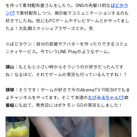
を作って素材配布屋さんをしたり。SNSの先駆け的な
ぱどタウ
ン
で素材配布しつつ、掲示板でコミュニケーションするのも
好きでしたね。他にもPCゲームやテレビゲームとかやってまし
たよ！大乱闘スマッシュブラザーズとか。笑
※ぱどタウン：自分の部屋やアバターを作ったりできるコミュ
ニティサービス。今でいうLINE Playのようなゲーム。
横山
：もともと小さい時からそういうのが好きだったんです
ね！なるほど、それでゲームの実況も行っているんですね！？
横塚
：そうです！ゲームが好きで今のAbemaTV FRESH!でもま
よチャンネルをやってます。そこで友達の
たぴみるちゃん
の
番組
にも出て、発売日にはポケモン GOの実況もしました！