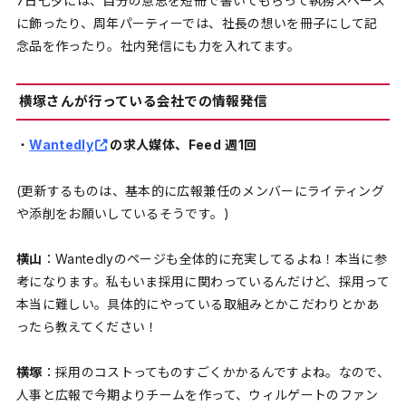
7日七夕には、自分の意思を短冊で書いてもらって執務スペース
に飾ったり、周年パーティーでは、社長の想いを冊子にして記
念品を作ったり。社内発信にも力を入れてます。
横塚さんが行っている会社での情報発信
・
Wantedly
の求人媒体、Feed
週1回
(更新するものは、基本的に広報兼任のメンバーにライティング
や添削をお願いしているそうです。)
横山
：Wantedlyのページも全体的に充実してるよね！本当に参
考になります。私もいま採用に関わっているんだけど、採用って
本当に難しい。具体的にやっている取組みとかこだわりとかあ
ったら教えてください！
横塚
：採用のコストってものすごくかかるんですよね。なので、
人事と広報で今期よりチームを作って、ウィルゲートのファン