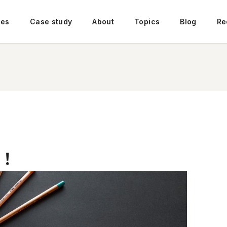
ces
Case study
About
Topics
Blog
Re
α！