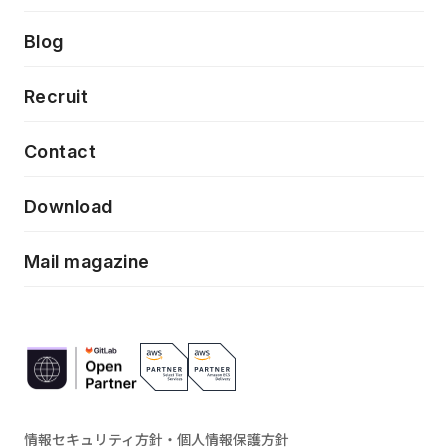
クラウドネイティブ
プロトタイピング・仮説検証
製品・サービス
PdM/PMM体制実行支援
Press release
Blog
モダナイゼーション
UX/UI改善
新規事業プロジェクト実行支援
Phennec
News
Recruit
特徴量エンジニアリングと生成AI
フロントエンド開発
flamingo
Event/Seminer
Contact
ELAND
Download
ZEBRA
Mail magazine
情報セキュリティ方針・個人情報保護方針