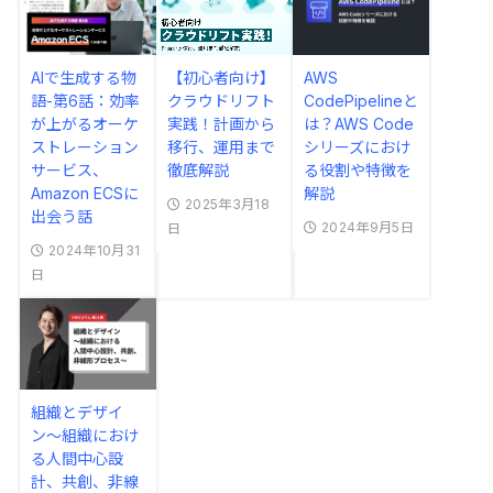
AIで生成する物
【初心者向け】
AWS
語-第6話：効率
クラウドリフト
CodePipelineと
が上がるオーケ
実践！計画から
は？AWS Code
ストレーション
移行、運用まで
シリーズにおけ
サービス、
徹底解説
る役割や特徴を
Amazon ECSに
解説
2025年3月18
出会う話
2024年9月5日
日
2024年10月31
日
組織とデザイ
ン〜組織におけ
る人間中心設
計、共創、非線