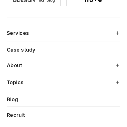
Services
モダンアプリケーション開発
Case study
デジタルプロダクトデザイン
AI駆動開発支援
About
アプリケーション開発
プロダクト成長支援
デザインシステム構築支援
当社が目指しているもの
Topics
クラウドネイティブ
プロトタイピング・仮説検証
製品・サービス
PdM/PMM体制実行支援
Press release
Blog
モダナイゼーション
UX/UI改善
新規事業プロジェクト実行支援
Phennec
News
Recruit
特徴量エンジニアリングと生成AI
フロントエンド開発
flamingo