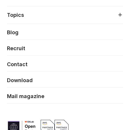
アプリケーション開発
プロダクト成長支援
デザインシステム構築支援
About
Topics
クラウドネイティブ
プロトタイピング・仮説検証
製品・サービス
PdM/PMM体制実行支援
当社が目指しているもの
Press release
Blog
モダナイゼーション
UX/UI改善
新規事業プロジェクト実行支援
Phennec
News
Recruit
特徴量エンジニアリングと生成AI
フロントエンド開発
flamingo
Event/Seminer
Contact
ELAND
Download
ZEBRA
Mail magazine