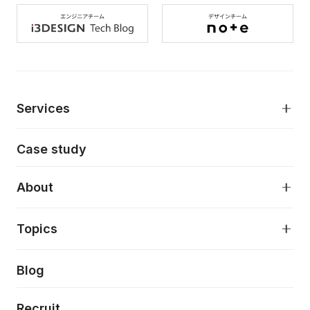
Services
モダンアプリケーション開発
Case study
デジタルプロダクトデザイン
AI駆動開発支援
About
アプリケーション開発
プロダクト成長支援
デザインシステム構築支援
About
Topics
クラウドネイティブ
プロトタイピング・仮説検証
製品・サービス
PdM/PMM体制実行支援
当社が目指しているもの
Press release
Blog
モダナイゼーション
UX/UI改善
新規事業プロジェクト実行支援
Phennec
News
Recruit
特徴量エンジニアリングと生成AI