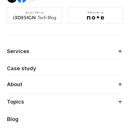
Services
モダンアプリケーション開発
Case study
デジタルプロダクトデザイン
AI駆動開発支援
About
アプリケーション開発
プロダクト成長支援
デザインシステム構築支援
About
Topics
クラウドネイティブ
プロトタイピング・仮説検証
製品・サービス
PdM/PMM体制実行支援
当社が目指しているもの
Press release
Blog
モダナイゼーション
UX/UI改善
新規事業プロジェクト実行支援