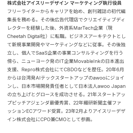
株式会社アイスリーデザイン マーケティング執行役員
フリーライターからキャリアを始め、創刊雑誌の初代編
集長を務める。その後広告代理店でクリエイティブディ
レクターを経験した後、外資系MarTech企業（現
Cheetah Digital社）に転職。ビジネスアーキテクトとし
て新規事業開発やマーケティングなどに従事。その後独
立し、個人でSaaS企業の事業コンサルティングを行う
傍ら、ニューヨーク発のIT企業MovableInkの日本進出
支援、Repro株式会社にてCBDOなどを歴任。20年6月
からは台湾発AIテックスタートアップのawooにジョイ
ンし、日本市場開発責任者として日本法人awoo Japan
の立ち上げとグロースを成功させる。21年スタートアッ
プピッチアジェンダ最優秀賞、22年繊研新聞主催ファ
ッションECアワード受賞。23年2月よりアイスリーデザ
イン株式会社にCPO兼CMOとして参画。