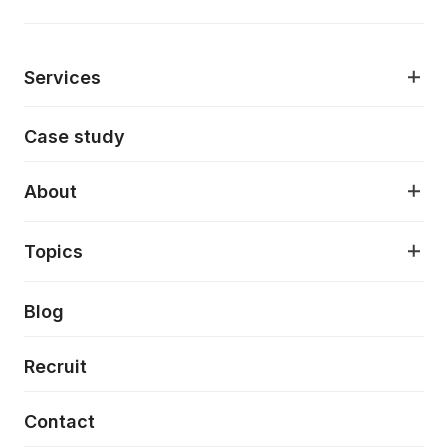
Services
モダンアプリケーション開発
Case study
デジタルプロダクトデザイン
AI駆動開発支援
About
アプリケーション開発
プロダクト成長支援
デザインシステム構築支援
About
Topics
クラウドネイティブ
プロトタイピング・仮説検証
製品・サービス
PdM/PMM体制実行支援
当社が目指しているもの
Press release
Blog
モダナイゼーション
UX/UI改善
新規事業プロジェクト実行支援
Phennec
News
Recruit
特徴量エンジニアリングと生成AI
フロントエンド開発
flamingo
Event/Seminer
Contact
ELAND