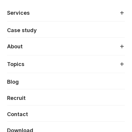
Services
モダンアプリケーション開発
Case study
デジタルプロダクトデザイン
AI駆動開発支援
About
アプリケーション開発
プロダクト成長支援
デザインシステム構築支援
About
Topics
クラウドネイティブ
プロトタイピング・仮説検証
製品・サービス
PdM/PMM体制実行支援
当社が目指しているもの
Press release
Blog
モダナイゼーション
UX/UI改善
新規事業プロジェクト実行支援
Phennec
News
Recruit
特徴量エンジニアリングと生成AI
フロントエンド開発
flamingo
Event/Seminer
Contact
ELAND
Download