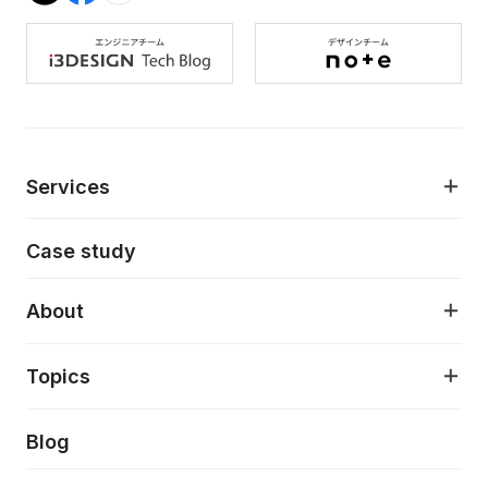
Services
モダンアプリケーション開発
Case study
デジタルプロダクトデザイン
AI駆動開発支援
About
アプリケーション開発
プロダクト成長支援
デザインシステム構築支援
About
Topics
クラウドネイティブ
プロトタイピング・仮説検証
製品・サービス
PdM/PMM体制実行支援
当社が目指しているもの
Press release
Blog
モダナイゼーション
UX/UI改善
新規事業プロジェクト実行支援
Phennec