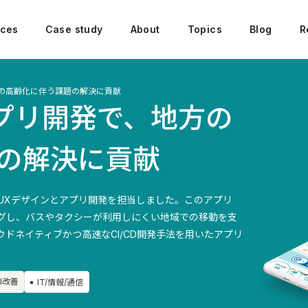
ices
Case study
About
Topics
Blog
R
方の高齢化に伴う課題の解決に貢献
アプリ開発で、地方の
の解決に貢献
UIUXデザインとアプリ開発を担当しました。このアプリ
グし、バスやタクシーが利用しにくい地域での移動を支
ドネイティブかつ高速なCI/CD開発手法を用いたアプリ
UI改善
IT/情報/通信