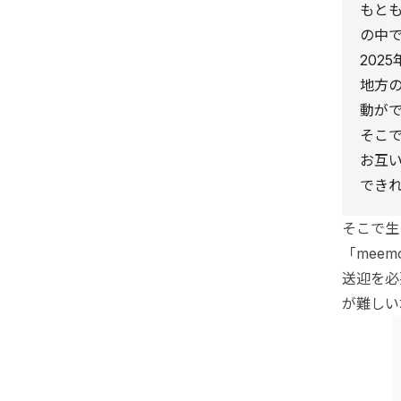
もとも
の中
202
地方
動が
そこ
お互
でき
そこで生
「mee
送迎を必
が難しい