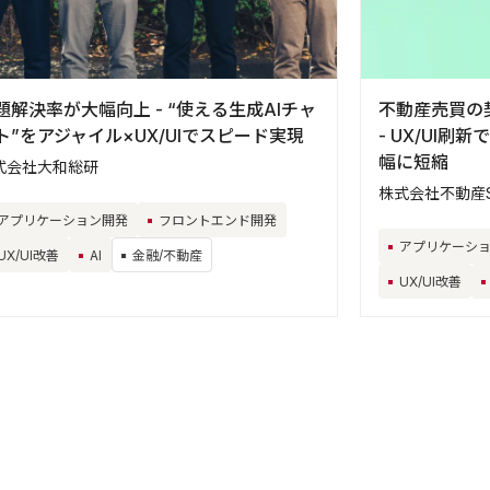
題解決率が大幅向上 - “使える生成AIチャ
不動産売買の
ト”をアジャイル×UX/UIでスピード実現
- UX/UI
幅に短縮
式会社大和総研
株式会社不動産S
アプリケーション開発
フロントエンド開発
アプリケーシ
UX/UI改善
AI
金融/不動産
UX/UI改善