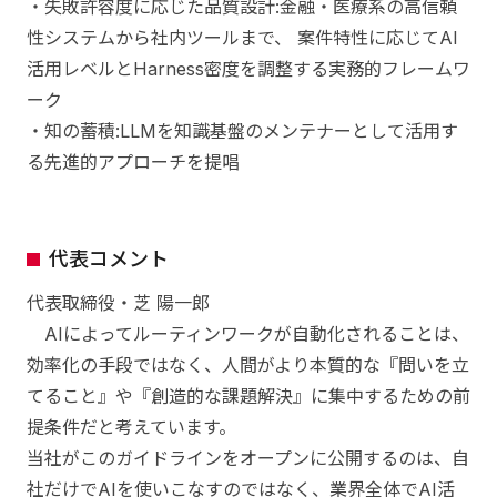
・失敗許容度に応じた品質設計:金融・医療系の高信頼
性システムから社内ツールまで、 案件特性に応じてAI
活用レベルとHarness密度を調整する実務的フレームワ
ーク
・知の蓄積:LLMを知識基盤のメンテナーとして活用す
る先進的アプローチを提唱
代表コメント
代表取締役・芝 陽一郎
AIによってルーティンワークが自動化されることは、
効率化の手段ではなく、人間がより本質的な『問いを立
てること』や『創造的な課題解決』に集中するための前
提条件だと考えています。
当社がこのガイドラインをオープンに公開するのは、自
社だけでAIを使いこなすのではなく、業界全体でAI活