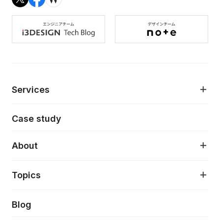
Services
モダンアプリケーション開発
Case study
デジタルプロダクトデザイン
AI駆動開発支援
About
アプリケーション開発
プロダクト成長支援
デザインシステム構築支援
About
Topics
クラウドネイティブ
プロトタイピング・仮説検証
製品・サービス
PdM/PMM体制実行支援
当社が目指しているもの
Press release
Blog
モダナイゼーション
UX/UI改善
新規事業プロジェクト実行支援