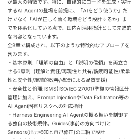
が最大の特徴です。特に、自律的にコードを生成・実行
するAI Agentの登場を前提に、「AIをどう使うか」だ
けでなく「AIが正しく動く環境をどう設計するか」ま
でを体系化している点で、国内AI活用指針として先進的
な内容となっています。
全8章で構成され、以下のような特徴的なアプローチを
含みます。
・基本原則:「理解の自由」と「説明の信頼」を両立さ
せる6原則 (理解と責任/再現性と共有/説明可能性/柔軟
性と安全性/継続的改善/構造による品質支援)
・安全性と倫理:ISMS(ISO/IEC 27001)準拠の情報区分
管理に加え、Prompt InjectionやData Exfiltration等の
AI Agent固有リスクへの対応指針
・Harness Engineering:AI Agentの振る舞いを制御す
る独自の技術規律。Guides(事前の方向づけ)と
Sensors(出力検知と自己修正)の二軸で設計