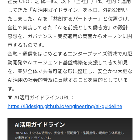
社長 CEO：芝 陽一郎、以下「当社」）は、社内で運用
してきた『AI活用ガイドライン』を本日、外部公開い
たしました。AIを「共創するパートナー」と位置づけ、
全社で実装してきた「AIを前提とした働き方」の設計
思想を、ガバナンス・実務適用の両面からオープンに開
示するものです。
金融・通信をはじめとするエンタープライズ領域でAI駆
動開発やAIエージェント基盤構築を支援してきた知見
を、業界全体で共有可能な形に整理し、安全かつ大胆な
AI活用の社会的普及に貢献することを目的としていま
す。
▼ AI活用ガイドラインURL：
https://i3design.github.io/engineering/ai-guideline