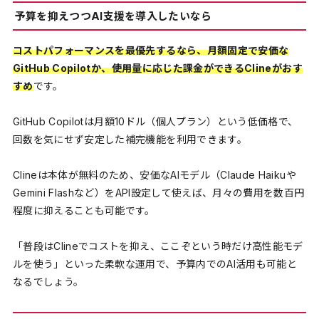
予算を抑えつつAI支援を導入したいなら
コストパフォーマンスを最優先するなら、月額固定で安価な
GitHub Copilotか、使用量に応じた課金ができるClineがおす
すめ
です。
GitHub Copilotは月額10ドル（個人プラン）という低価格で、
回数を気にせず安定した補完機能を利用できます。
Clineは本体が無料のため、安価なAIモデル（Claude Haikuや
Gemini Flashなど）をAPI設定して使えば、月々の費用を数百円
程度に抑えることも可能です。
「普段はClineでコストを抑え、ここぞという時だけ高性能モデ
ルを使う」といった柔軟な運用で、予算内でのAI活用も可能と
なるでしょう。