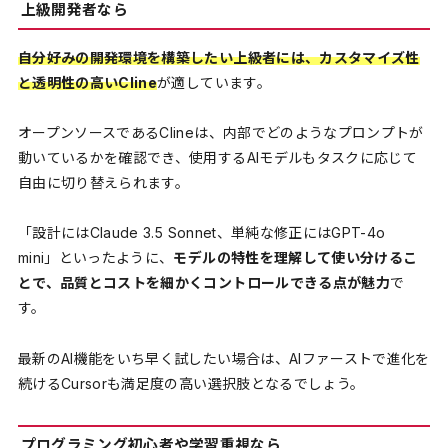
上級開発者なら
自分好みの開発環境を構築したい上級者には、カスタマイズ性
と透明性の高いCline
が適しています。
オープンソースであるClineは、内部でどのようなプロンプトが
動いているかを確認でき、使用するAIモデルもタスクに応じて
自由に切り替えられます。
「設計にはClaude 3.5 Sonnet、単純な修正にはGPT-4o
mini」といったように、
モデルの特性を理解して使い分けるこ
とで、品質とコストを細かくコントロールできる点が魅力
で
す。
最新のAI機能をいち早く試したい場合は、AIファーストで進化を
続けるCursorも満足度の高い選択肢となるでしょう。
プログラミング初心者や学習重視なら