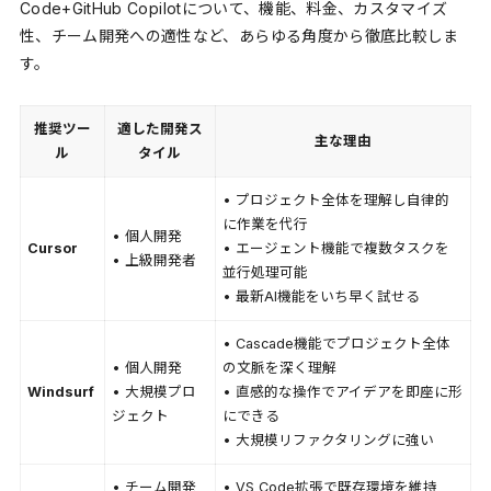
Code+GitHub Copilotについて、機能、料金、カスタマイズ
性、チーム開発への適性など、あらゆる角度から徹底比較しま
す。
推奨ツー
適した開発ス
主な理由
ル
タイル
• プロジェクト全体を理解し自律的
に作業を代行
• 個人開発
Cursor
• エージェント機能で複数タスクを
• 上級開発者
並行処理可能
• 最新AI機能をいち早く試せる
• Cascade機能でプロジェクト全体
• 個人開発
の文脈を深く理解
Windsurf
• 大規模プロ
• 直感的な操作でアイデアを即座に形
ジェクト
にできる
• 大規模リファクタリングに強い
• チーム開発
• VS Code拡張で既存環境を維持