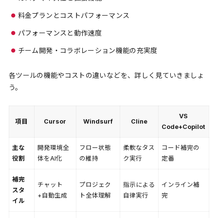
料金プランとコストパフォーマンス
パフォーマンスと動作速度
チーム開発・コラボレーション機能の充実度
各ツールの機能やコストの違いなどを、詳しく見ていきましょ
う。
VS
項目
Cursor
Windsurf
Cline
Code+Copilot
主な
開発環境全
フロー状態
柔軟なタス
コード補完の
役割
体をAI化
の維持
ク実行
定番
補完
チャット
プロジェク
指示による
インライン補
スタ
+自動生成
ト全体理解
自律実行
完
イル