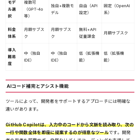
モデ
複数可
独自+複数モ
自由（API
固定（OpenAI
ル選
（GPT-4o
デル
設定）
系）
択
等）
料金
月額サブス
月額サブス
無料+API
月額サブスク
体系
ク
ク
従量課金
導入
中（独自
中（独自
低（拡張機
低（拡張機
難易
IDE）
IDE）
能）
能）
度
AIコード補完とアシスト機能
ツールによって、開発者をサポートするアプローチには明確な
違いがあります。
GitHub Copilotは、入力中のコードから文脈を読み取り、次の
一行や関数全体を即座に提案するのが得意なツール
です。開発