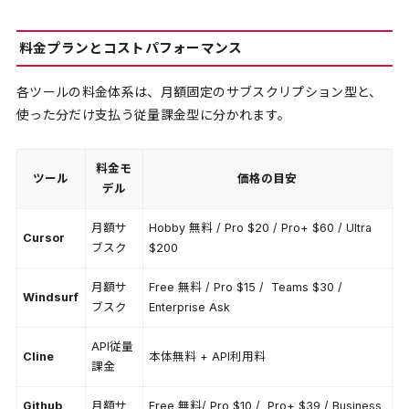
料金プランとコストパフォーマンス
各ツールの料金体系は、月額固定のサブスクリプション型と、
使った分だけ支払う従量課金型に分かれます。
料金モ
ツール
価格の目安
デル
月額サ
Hobby 無料 / Pro $20 / Pro+ $60 / Ultra
Cursor
ブスク
$200
月額サ
Free 無料 / Pro $15 / Teams $30 /
Windsurf
ブスク
Enterprise Ask
API従量
Cline
本体無料 + API利用料
課金
Github
月額サ
Free 無料/ Pro $10 / Pro+ $39 / Business