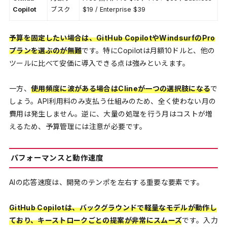
Copilot
ブスク
$19 / Enterprise $39
予算を固定したい場合は、GitHub CopilotやWindsurfのPro
プランを選ぶのが無難
です。特にCopilotは月額10ドルと、他の
ツールに比べて安価に導入できる点は強みといえます。
一方、
使用頻度に波がある場合はClineが一つの選択肢になる
で
しょう。API利用料のみ支払う仕組みのため、全く使わない月の
費用は発生しません。逆に、大量の処理を行う月はコストが増
えるため、予算管理には注意が必要です。
パフォーマンスと動作速度
AIの応答速度は、開発のテンポを左右する重要な要素です。
GitHub Copilotは、バックグラウンドで軽量なモデルが動作し
ており、キーストロークごとの提案が非常にスムーズ
です。入力