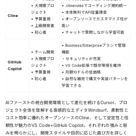
• 大規模プロ
• .clinerulesでコーディング規約統一
ジェクト
• 本体無料でAPI従量課金
Cline
• 予算重視
• オープンソースでカスタマイズ性が
• 上級開発者
高い
• 初心者
• チャットで質問しながら学習可能
• Business/Enterpriseプランで管理
• チーム開発
機能
• 大規模プロ
・セキュリティが充実
GitHub
ジェクト
• VS Code拡張で既存環境を維持
Copilot
• 予算重視
• 月額10ドルの低価格
• 初心者
• 自然な補完で構文や実装パターンを
学習できる
AIファーストの統合開発環境として進化を続けるCursor、プロ
ジェクト全体を理解する直感的なエディタWindsurf、柔軟性と
コスト効率に優れたオープンソースのCline、そして安定性と信
頼性が魅力のVS Code+GitHub Copilot。それぞれの強みと弱
みを明らかにし、開発スタイルや目的に応じた選び方を詳しく