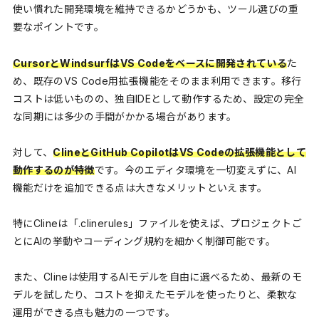
使い慣れた開発環境を維持できるかどうかも、ツール選びの重
要なポイントです。
CursorとWindsurfはVS Codeをベースに開発されている
た
め、既存のVS Code用拡張機能をそのまま利用できます。移行
コストは低いものの、独自IDEとして動作するため、設定の完全
な同期には多少の手間がかかる場合があります。
対して、
ClineとGitHub CopilotはVS Codeの拡張機能として
動作するのが特徴
です。今のエディタ環境を一切変えずに、AI
機能だけを追加できる点は大きなメリットといえます。
特にClineは「.clinerules」ファイルを使えば、プロジェクトご
とにAIの挙動やコーディング規約を細かく制御可能です。
また、Clineは使用するAIモデルを自由に選べるため、最新のモ
デルを試したり、コストを抑えたモデルを使ったりと、柔軟な
運用ができる点も魅力の一つです。