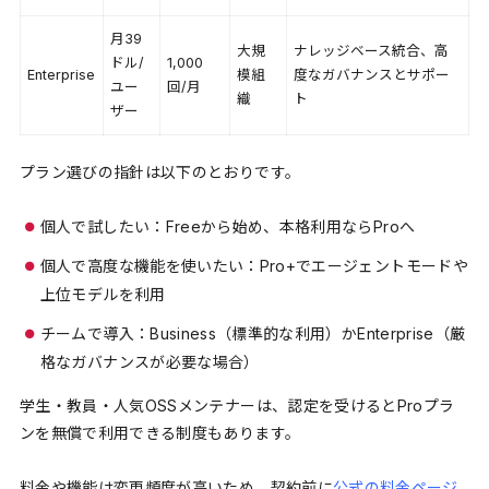
月39
大規
ナレッジベース統合、高
ドル/
1,000
Enterprise
模組
度なガバナンスとサポー
ユー
回/月
織
ト
ザー
プラン選びの指針は以下のとおりです。
個人で試したい：Freeから始め、本格利用ならProへ
個人で高度な機能を使いたい：Pro+でエージェントモードや
上位モデルを利用
チームで導入：Business（標準的な利用）かEnterprise（厳
格なガバナンスが必要な場合）
学生・教員・人気OSSメンテナーは、認定を受けるとProプラ
ンを無償で利用できる制度もあります。
料金や機能は変更頻度が高いため、契約前に
公式の料金ページ