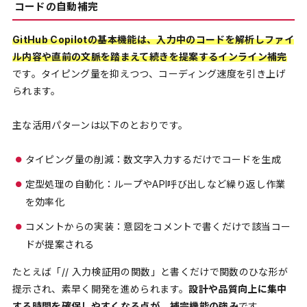
コードの自動補完
GitHub Copilotの基本機能は、入力中のコードを解析しファイ
ル内容や直前の文脈を踏まえて続きを提案するインライン補完
です。タイピング量を抑えつつ、コーディング速度を引き上げ
られます。
主な活用パターンは以下のとおりです。
タイピング量の削減：数文字入力するだけでコードを生成
定型処理の自動化：ループやAPI呼び出しなど繰り返し作業
を効率化
コメントからの実装：意図をコメントで書くだけで該当コー
ドが提案される
たとえば「// 入力検証用の関数」と書くだけで関数のひな形が
提示され、素早く開発を進められます。
設計や品質向上に集中
する時間を確保しやすくなる点が、補完機能の強み
です。