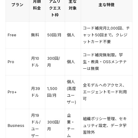
月額
アムリ
主な
プラン
主な特徴
料金
クエス
対象
ト枠
コード補完月2,000回、チ
Free
無料
50回/月
個人
ャット50回まで。クレジ
ットカード不要
コード補完無制限。学
月10
300回/
Pro
個人
生・教員・OSSメンテナ
ドル
月
ーは無償
個人
全モデルへのアクセス、
月39
1,500
(高度
Pro+
エージェントモード利用
ドル
回/月
ユー
可
ザー)
月19
企
組織ポリシー管理、セキ
ドル/
300回/
業・
Business
ュリティ設定、データ学
ユー
月
チー
習除外
ザー
ム