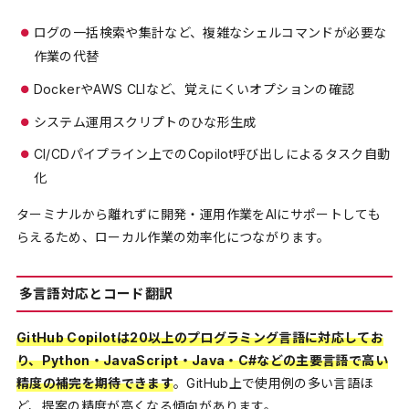
ログの一括検索や集計など、複雑なシェルコマンドが必要な
作業の代替
DockerやAWS CLIなど、覚えにくいオプションの確認
システム運用スクリプトのひな形生成
CI/CDパイプライン上でのCopilot呼び出しによるタスク自動
化
ターミナルから離れずに開発・運用作業をAIにサポートしても
らえるため、ローカル作業の効率化につながります。
多言語対応とコード翻訳
GitHub Copilotは20以上のプログラミング言語に対応してお
り、Python・JavaScript・Java・C#などの主要言語で高い
精度の補完を期待できます
。GitHub上で使用例の多い言語ほ
ど、提案の精度が高くなる傾向があります。