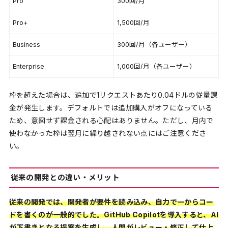
Pro
300回/月
Pro+
1,500回/月
Business
300回/月（各ユーザー）
Enterprise
1,000回/月（各ユーザー）
枠を超えた場合は、追加で1リクエストあたり0.04ドルの従量課
金が発生します。デフォルトでは追加購入がオフになっている
ため、意図せず課金される心配はありません。ただし、月内で
使わなかった枠は翌月に繰り越されない点にはご注意くださ
い。
従来の開発との違い・メリット
従来の開発では、開発者が要件を読み込み、自力で一からコー
ドを書くのが一般的でした。GitHub Copilotを導入すると、AI
が下書きとなる提案を生成し、人間がレビュー・修正して仕上