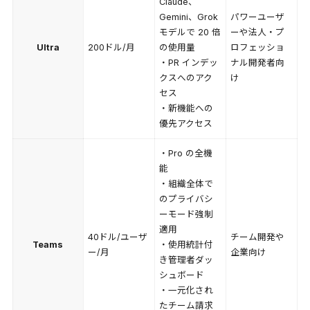
Claude、
Gemini、Grok
パワーユーザ
モデルで 20 倍
ーや法人・プ
Ultra
200ドル/月
の使用量
ロフェッショ
・PR インデッ
ナル開発者向
クスへのアク
け
セス
・新機能への
優先アクセス
・Pro の全機
能
・組織全体で
のプライバシ
ーモード強制
適用
40ドル/ユーザ
チーム開発や
Teams
・使用統計付
ー/月
企業向け
き管理者ダッ
シュボード
・一元化され
たチーム請求