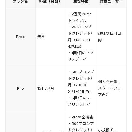
プラン名
料金（月額）
主な特徴
対象ユーザー
・2週間のPro
トライアル
・25プロンプ
トクレジット/
趣味や私用目
Free
無料
月（100 GPT-
的
4.1相当）
・1回/日のアプ
リデプロイ
・500プロンプ
トクレジット/
個人開発者、
月（2,000
Pro
15ドル/月
スタートアッ
GPT-4.1相当）
プ向け
・5回/日のア
プリデプロイ
・Proの全機能
・500プロンプ
トクレジット/
小規模チー