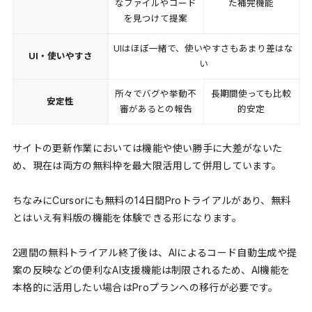
なファイルやコード
た補完機能
を見つけて提案
UIはほぼ一緒で、使いやすさもあまり差はな
UI・使いやすさ
い
所々でバグや挙動不
長期間使っても比較
安定性
審があるとの報告
的安定
サイトの更新作業においては機能や使い勝手に大差がないた
め、現在は両方の無料枠を最大限活用して併用しています。
ちなみにCursorにも無料の14日間Proトライアルがあり、無料
とはいえ有料版の機能を体験できる形になります。
2週間の無料トライアル終了後は、AIによるコード自動生成や提
案の反映などの便利なAI支援機能は制限されるため、AI機能を
本格的に活用したい場合はProプランへの移行が必要です。