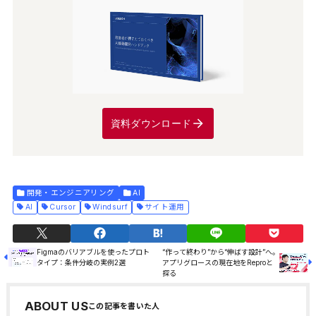
資料ダウンロード
開発・エンジニアリング
AI
AI
Cursor
Windsurf
サイト運用
Figmaのバリアブルを使ったプロト
“作って終わり”から“伸ばす設計”へ。
タイプ：条件分岐の実例2選
アプリグロースの現在地をReproと
探る
ABOUT US