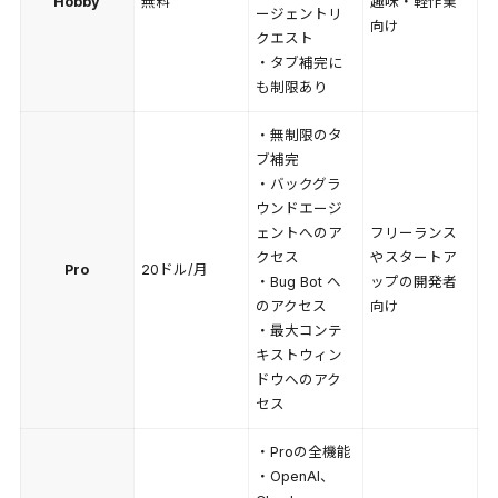
Hobby
無料
趣味・軽作業
ージェントリ
向け
クエスト
・タブ補完に
も制限あり
・無制限のタ
ブ補完
・バックグラ
ウンドエージ
ェントへのア
フリーランス
クセス
やスタートア
Pro
20ドル/月
・Bug Bot へ
ップの開発者
のアクセス
向け
・最大コンテ
キストウィン
ドウへのアク
セス
・Proの全機能
・OpenAI、