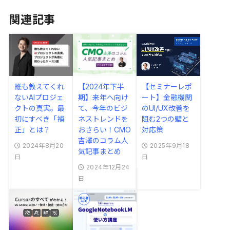
関連記事
誰も教えてくれ
【2024年下半
【セミナーレポ
ないAIプロジェ
期】来年へ向け
ート】金融機関
クトの真実。最
て、今年のビジ
のUI/UX改善を
初にすべき「補
ネストレンドを
阻む2つの壁と
正」とは？
おさらい！CMO
対応策
吉澤のコラム人
2024年8月20
2025年9月18
気記事まとめ
日
日
2024年12月24
日