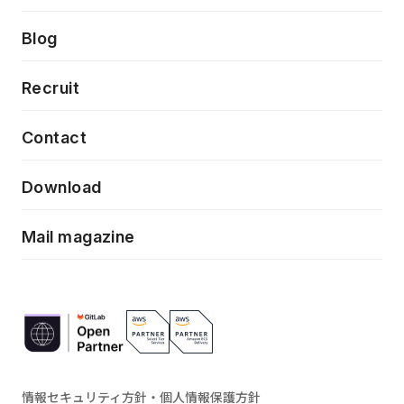
クラウドネイティブ
プロトタイピング・仮説検証
製品・サービス
PdM/PMM体制実行支援
Press release
Blog
モダナイゼーション
UX/UI改善
新規事業プロジェクト実行支援
Phennec
News
Recruit
特徴量エンジニアリングと生成AI
フロントエンド開発
flamingo
Event/Seminer
Contact
ELAND
Download
ZEBRA
Mail magazine
情報セキュリティ方針・個人情報保護方針