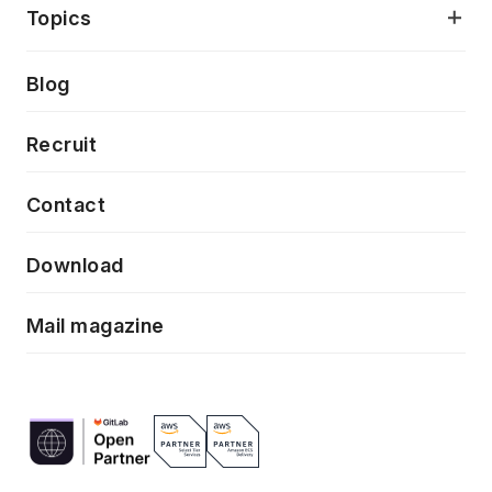
プロダクト成長支援
デザインシステム構築支援
当社が目指しているもの
Topics
クラウドネイティブ
プロトタイピング・仮説検証
製品・サービス
PdM/PMM体制実行支援
Press release
Blog
モダナイゼーション
UX/UI改善
新規事業プロジェクト実行支援
Phennec
News
Recruit
特徴量エンジニアリングと生成AI
フロントエンド開発
flamingo
Event/Seminer
Contact
ELAND
Download
ZEBRA
Mail magazine