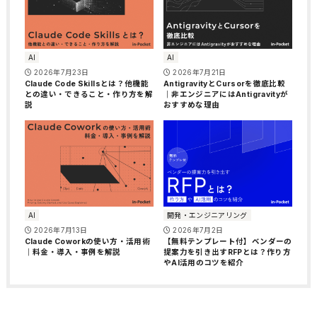
AI
AI
2026年7月23日
2026年7月21日
Claude Code Skillsとは？他機能
AntigravityとCursorを徹底比較
との違い・できること・作り方を解
｜非エンジニアにはAntigravityが
説
おすすめな理由
AI
開発・エンジニアリング
2026年7月13日
2026年7月2日
Claude Coworkの使い方・活用術
【無料テンプレート付】ベンダーの
｜料金・導入・事例を解説
提案力を引き出すRFPとは？作り方
やAI活用のコツを紹介