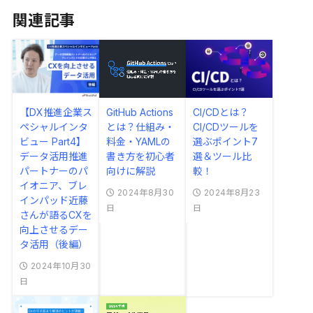
関連記事
【DX推進企業ス
GitHub Actions
CI/CDとは？
ペシャルインタ
とは？仕組み・
CI/CDツールを
ビュー Part4】
料金・YAMLの
選ぶポイント7
データ活用推進
書き方を初心者
選＆ツール比
パートナーのパ
向けに解説
較！
イオニア、ブレ
2024年8月30
2024年8月23
インパッド近藤
日
日
さんが語るCXを
向上させるデー
タ活用（後編）
2024年10月30
日