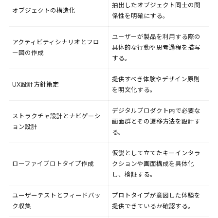
抽出したオブジェクト同士の関
オブジェクトの構造化
係性を明確にする。
ユーザーが製品を利用する際の
アクティビティシナリオとフロ
具体的な行動や思考過程を描写
ー図の作成
する。
提供すべき体験やデザイン原則
UX設計方針策定
を明文化する。
デジタルプロダクト内で必要な
ストラクチャ設計とナビゲーシ
画面群とその遷移方法を設計す
ョン設計
る。
仮説として立てたキーインタラ
ローファイプロトタイプ作成
クションや画面構成を具体化
し、検証する。
ユーザーテストとフィードバッ
プロトタイプが意図した体験を
ク収集
提供できているか確認する。