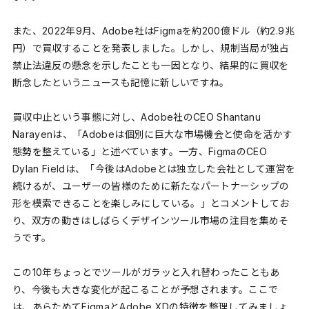
また、2022年9月、Adobe社はFigmaを約200億ドル（約2.9兆
円）で買収することを発表しました。しかし、規制当局が独占
禁止法違反の懸念を示したことも一因となり、結果的に買収を
断念したというニュースも記憶に新しいですね。
買収中止という事態に対し、Adobe社のCEO Shantanu
Narayenは、「Adobeは個別に巨大な市場機会と使命を活かす
態勢を整えている」と述べています。一方、FigmaのCEO
Dylan Fieldは、「今後はAdobeとは独立した会社として運営を
続けるが、ユーザーの皆様のために新たなパートナーシップの
形を模索できることを楽しみにしている。」とコメントしてお
り、双方の動きはしばらくデザインツール市場の注目を集めそ
うです。
この10年ちょっとでツールがガラッと入れ替わったこともあ
り、今後も大きな変化が起こることが予想されます。ここで
は、あらためてFigmaとAdobe XDの特徴を整理してみましょ