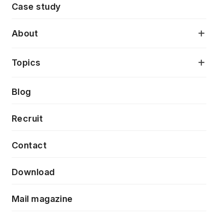
Case study
デジタルプロダクトデザイン
AI駆動開発支援
About
アプリケーション開発
プロダクト成長支援
デザインシステム構築支援
当社が目指しているもの
Topics
クラウドネイティブ
プロトタイピング・仮説検証
製品・サービス
PdM/PMM体制実行支援
Press release
Blog
モダナイゼーション
UX/UI改善
新規事業プロジェクト実行支援
Phennec
News
Recruit
特徴量エンジニアリングと生成AI
フロントエンド開発
flamingo
Event/Seminer
Contact
ELAND
Download
ZEBRA
Mail magazine