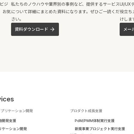
のビジ
私たちのノウハウや業界別の事例など、提供するサービス
UI/
。お気
について詳細にまとめた資料になります。ぜひご一読くだ
役立ち
さい。
けしま
資料ダウンロード
メー
vices
アプリケーション開発
プロダクト成長支援
駆動開発支援
PdM/PMM体制実行支援
リケーション開発
新規事業プロジェクト実行支援