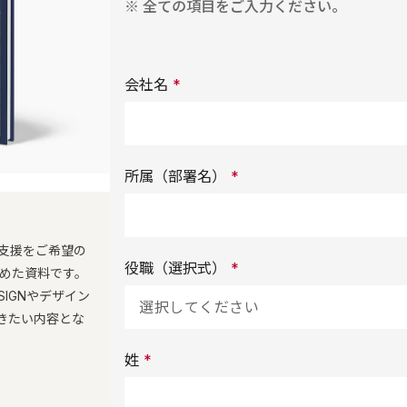
※ 全ての項目をご入力ください。
会社名
*
所属（部署名）
*
支援をご希望の
役職（選択式）
*
とめた資料です。
IGNやデザイン
きたい内容とな
姓
*