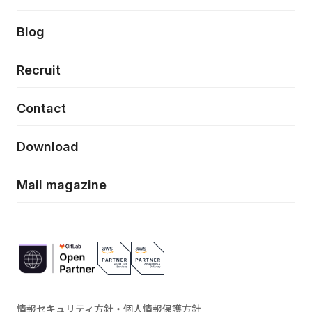
クラウドネイティブ
プロトタイピング・仮説検証
製品・サービス
PdM/PMM体制実行支援
当社が目指しているもの
Press release
Blog
モダナイゼーション
UX/UI改善
新規事業プロジェクト実行支援
Phennec
News
Recruit
特徴量エンジニアリングと生成AI
フロントエンド開発
flamingo
Event/Seminer
Contact
ELAND
Download
ZEBRA
Mail magazine
情報セキュリティ方針・個人情報保護方針