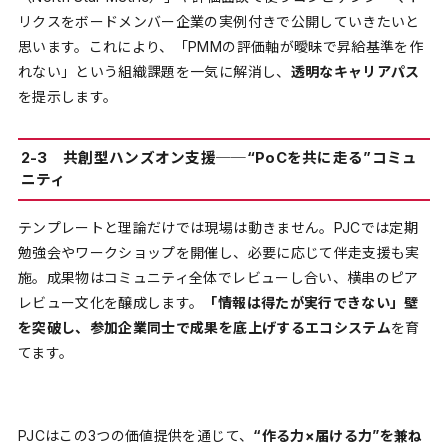
リクスをボードメンバー企業の実例付きで公開していきたいと
思います。これにより、「PMMの評価軸が曖昧で昇給基準を作
れない」という組織課題を一気に解消し、
透明なキャリアパス
を提示します。
2-3 共創型ハンズオン支援──“PoCを共に走る”コミュ
ニティ
テンプレートと理論だけでは現場は動きません。PJCでは定期
勉強会やワークショップを開催し、必要に応じて伴走支援も実
施。成果物はコミュニティ全体でレビューし合い、横串のピア
レビュー文化を醸成します。
「情報は得たが実行できない」壁
を突破し、参加企業同士で成果を底上げするエコシステム
を育
てます。
PJCはこの3つの価値提供を通じて、
“作る力×届ける力”を兼ね