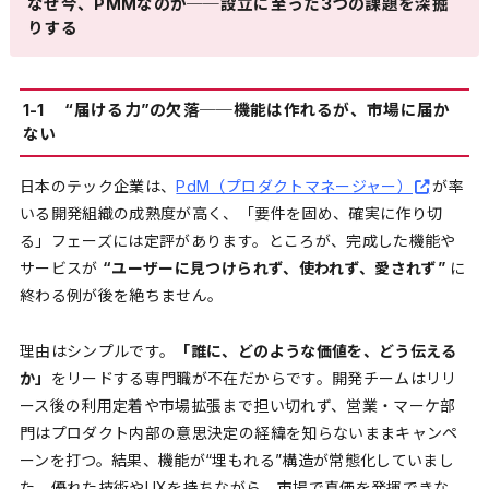
なぜ今、PMMなのか──設立に至った3つの課題を深掘
りする
1-1 “届ける力”の欠落──機能は作れるが、市場に届か
ない
日本のテック企業は、
PdM（プロダクトマネージャー）
が率
いる開発組織の成熟度が高く、「要件を固め、確実に作り切
る」フェーズには定評があります。ところが、完成した機能や
サービスが
“ユーザーに見つけられず、使われず、愛されず”
に
終わる例が後を絶ちません。
理由はシンプルです。
「誰に、どのような価値を、どう伝える
か」
をリードする専門職が不在だからです。開発チームはリリ
ース後の利用定着や市場拡張まで担い切れず、営業・マーケ部
門はプロダクト内部の意思決定の経緯を知らないままキャンペ
ーンを打つ。結果、機能が“埋もれる”構造が常態化していまし
た。優れた技術やUXを持ちながら、市場で真価を発揮できな