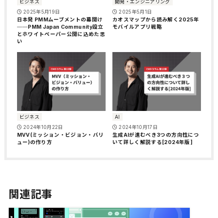
ビジネス
開発・エンジニアリング
2025年5月19日
2025年5月1日
日本発 PMMムーブメントの幕開け
カオスマップから読み解く2025年
──PMM Japan Community設立
モバイルアプリ戦略
とホワイトペーパー公開に込めた思
い
ビジネス
AI
2024年10月22日
2024年10月17日
MVV(ミッション・ビジョン・バリ
生成AIが進むべき3つの方向性につ
ュー)の作り方
いて詳しく解説する[2024年版]
関連記事