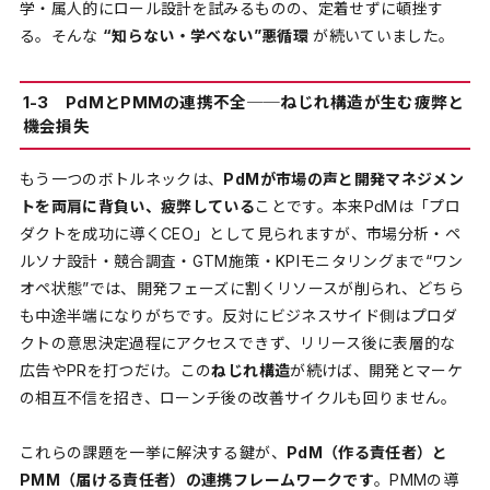
学・属人的にロール設計を試みるものの、定着せずに頓挫す
る。そんな
“知らない・学べない”悪循環
が続いていました。
1-3 PdMとPMMの連携不全──ねじれ構造が生む疲弊と
機会損失
もう一つのボトルネックは、
PdMが市場の声と開発マネジメン
トを両肩に背負い、疲弊している
ことです。本来PdMは「プロ
ダクトを成功に導くCEO」として見られますが、市場分析・ペ
ルソナ設計・競合調査・GTM施策・KPIモニタリングまで“ワン
オペ状態”では、開発フェーズに割くリソースが削られ、どちら
も中途半端になりがちです。反対にビジネスサイド側はプロダ
クトの意思決定過程にアクセスできず、リリース後に表層的な
広告やPRを打つだけ。この
ねじれ構造
が続けば、開発とマーケ
の相互不信を招き、ローンチ後の改善サイクルも回りません。
これらの課題を一挙に解決する鍵が、
PdM（作る責任者）と
PMM（届ける責任者）の連携フレームワークです
。PMMの導