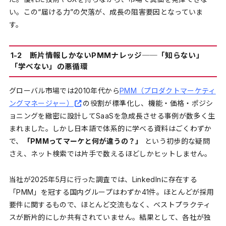
い。この“届ける力”の欠落が、成長の阻害要因となっていま
す。
1-2 断片情報しかないPMMナレッジ──「知らない」
「学べない」の悪循環
グローバル市場では2010年代から
PMM（プロダクトマーケティ
ングマネージャー）
の役割が標準化し、機能・価格・ポジシ
ョニングを緻密に設計してSaaSを急成長させる事例が数多く生
まれました。しかし日本語で体系的に学べる資料はごくわずか
で、
「PMMってマーケと何が違うの？」
という初歩的な疑問
さえ、ネット検索では片手で数えるほどしかヒットしません。
当社が2025年5月に行った調査では、LinkedInに存在する
「PMM」を冠する国内グループはわずか41件。ほとんどが採用
要件に関するもので、ほとんど交流もなく、ベストプラクティ
スが断片的にしか共有されていません。結果として、各社が独