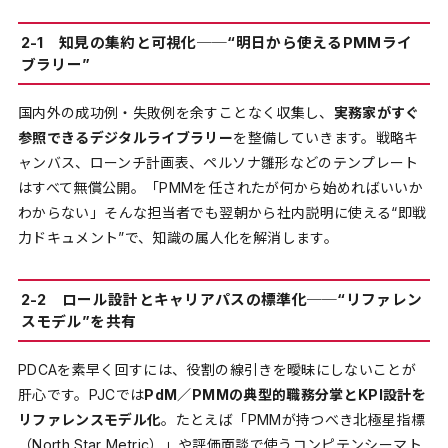
2-1 知見の集約と可視化──“明日から使えるPMMライ
ブラリー”
国内外の成功例・失敗例を余すことなく収集し、
実務家がすぐ
参照できるデジタルライブラリー
を整備していきます。戦略キ
ャンバス、ローンチ計画表、ペルソナ雛形などのテンプレート
はすべて無償公開。「PMMを任されたが何から始めればいいか
わからない」――そんな担当者でも翌朝から社内説明に使える“即戦
力ドキュメント”で、知識の属人化を解消します。
2-2 ロール設計とキャリアパスの標準化──“リファレン
スモデル”を共有
PDCAを素早く回すには、役割の線引きを曖昧にしないことが
肝心です。PJCでは
PdM／PMMの典型的職務分掌とKPI設計を
リファレンスモデル化
。たとえば「PMMが持つべき北極星指標
（North Star Metric）」や評価面談で使うコンピテンシーマト