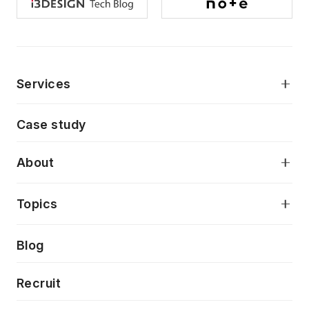
Services
モダンアプリケーション開発
Case study
デジタルプロダクトデザイン
AI駆動開発支援
About
アプリケーション開発
プロダクト成長支援
デザインシステム構築支援
当社が目指しているもの
Topics
クラウドネイティブ
プロトタイピング・仮説検証
製品・サービス
PdM/PMM体制実行支援
Press release
Blog
モダナイゼーション
UX/UI改善
新規事業プロジェクト実行支援
Phennec
News
Recruit
特徴量エンジニアリングと生成AI
フロントエンド開発
flamingo