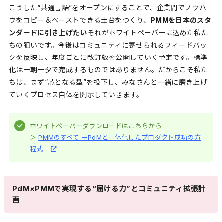
こうした“共通言語”をオープンにすることで、企業間でノウハ
ウをコピー＆ペーストできる土台をつくり、
PMMを日本のスタ
ンダードに引き上げたい
――それがホワイトペーパーに込めた私た
ちの狙いです。今後はコミュニティに寄せられるフィードバッ
クを反映し、年度ごとに改訂版を公開していく予定です。標準
化は一朝一夕で完成するものではありません。だからこそ私た
ちは、まず“芯となる型”を投下し、みなさんと一緒に磨き上げ
ていくプロセス自体を開示していきます。
ホワイトペーパーダウンロードはこちらから
＞
PMMのすべて ーPdMと一体化したプロダクト成功の方
程式－
PdM×PMMで実現する“届ける力”とコミュニティ拡張計
画