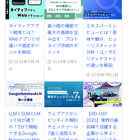
ネイティブアプ
最小限の機能で
エキスパートレ
リ開発とは？
最大の価値を生
ビューとは？意
Webアプリとの
み出す：プロト
味や観点、ヒュ
違いや選定ポイ
タイプ作成のポ
ーリスティック
ントを解説
イント
分析・ユーザビ
リティテストと
2024年11月26
2024年12月6
の違いを解説
日
日
2025年1月22日
LLMとSLMとLM
ウェブアクセシ
【i3D-DAY
って何が違う
ビリティの無料
2025】業界の最
の？3分で開始
チェックツール
前線で活躍する
できるGoogle
7選と活用ステ
企業から学ぶ！
NotebookLMの
ップ【デザイナ
デザインシステ