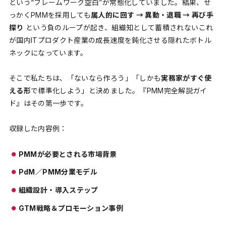
という“フレームワーク空白”が常態化していました。結果、せ
っかくPMMを採用しても
属人的に回す → 異動・退職 → 再び手
探り
という負のループが起き、組織知として蓄積されない――これ
が国内ITプロダクト産業の成長速度を鈍化させる隠れたボトル
ネックになっています。
そこで私たちは、「ないなら作ろう」「しかも
実務家がすぐ使
える形
で標準化しよう」と決めました。『PMM完全解説ガイ
ド』はその第一歩です。
収録した内容例：
PMMが必要とされる市場背景
PdM／PMM分業モデル
組織設計・導入ステップ
GTM戦略＆プロモーション事例