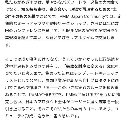
私たちがめざすのは、華やかなバズワードや一過性の大舞台で
はなく、
知を持ち寄り、磨き合い、現場で再現するための“土
壌”そのものを耕すこと
です。PMM Japan Communityでは、定
期的なミートアップや小規模ワークショップ、さらには年に数
回のカンファレンスを通じて、PdM/PMMの実務者が立場や企
業規模を越えて集い、課題と学びをリアルタイムで交換しま
す。
そこでは成功事例だけでなく、うまくいかなかった試行錯誤や
途中経過も包み隠さず共有し、
「失敗を財産に変える」文化
を
育てたいと考えます。集まった知見はテンプレートやチェック
リストとして公開し、参加企業が翌朝から自社プロダクトに適
用できる形で循環させる——この小さな実践のループを積み重
ねることで、PdMが“作る力”を、PMMが“届ける力”を互いに補
完し合い、日本のプロダクト全体がユーザーに届く確率を一段
引き上げること。それこそが私たちの本当のゴールであり、コ
ミュニティ形成に込めた一番の想いです。