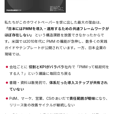
私たちがこのホワイトペーパーを世に出した最大の理由は、
「日本にはPMMを導入・運用するための共通フレームワークが
ほぼ存在しない」
という構造課題を放置できなかったからで
す。米国では2010年代に PMM の職能が急伸し、数多くの実践
ガイドやテンプレートが公開されています。一方、日本企業の
現場では、
会社ごとに
役割とKPIがバラバラ
――社内で「PMMって結局何を
する人？」という議論に毎回立ち戻る
書籍・資料は散発的で、
体系だった導入ステップが共有され
ていない
PdM、マーケ、営業、CSのあいだで
責任範囲が曖昧
になり、
リリース後の改善サイクルが継続しない