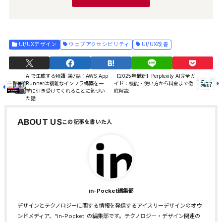
UI/UXデザイン
ウェブアクセシビリティ
UI/UX改善
AIで生成する物語-第7話：AWS App
【2025年最新】Perplexity AI完全ガ
Runnerは複雑なインフラ構築を一
イド：機能・使い方から料金まで徹
挙に引き受けてくれることに気づい
底解説
た話
ABOUT US
in-Pocket編集部
デザインとテクノロジーに関する情報を発信するアイスリーデザインのオウ
ンドメディア、"in-Pocket"の編集部です。テクノロジー・デザイン関連の