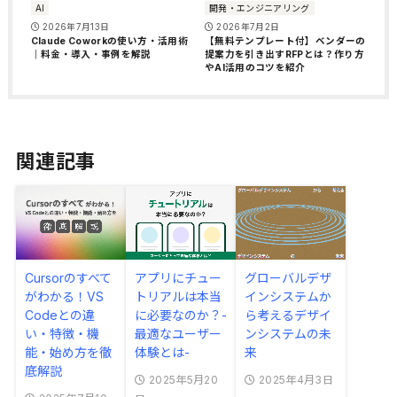
AI
開発・エンジニアリング
2026年7月13日
2026年7月2日
Claude Coworkの使い方・活用術
【無料テンプレート付】ベンダーの
｜料金・導入・事例を解説
提案力を引き出すRFPとは？作り方
やAI活用のコツを紹介
関連記事
Cursorのすべて
アプリにチュー
グローバルデザ
がわかる！VS
トリアルは本当
インシステムか
Codeとの違
に必要なのか？-
ら考えるデザイ
い・特徴・機
最適なユーザー
ンシステムの未
能・始め方を徹
体験とは-
来
底解説
2025年5月20
2025年4月3日