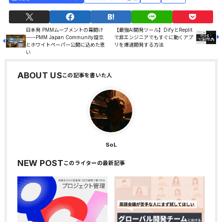
日本発 PMMムーブメントの幕開け
【最強AI開発ツール】DifyとReplit
──PMM Japan Community設立
で非エンジニアでもすぐに動くアプ
とホワイトペーパー公開に込めた思
リを爆速開発する方法
い
ABOUT US
SoL
NEW POST