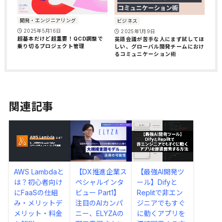
開発・エンジニアリング
ビジネス
2025年5月16日
2025年1月9日
超基本だけど超重要！QCD調整で
英語会議が苦手な人にまず試してほ
乗り切るプロジェクト管理
しい、グローバル開発チームにおけ
るコミュニケーション術
関連記事
AWS Lambdaと
【DX推進企業ス
【最強AI開発ツ
は？初心者向け
ペシャルインタ
ール】Difyと
にFaaSの仕組
ビュー Part1】
Replitで非エン
み・メリットデ
注目のAIカンパ
ジニアでもすぐ
メリット・料金
ニー、ELYZAの
に動くアプリを