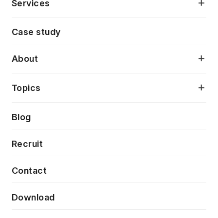
Services
モダンアプリケーション開発
Case study
デジタルプロダクトデザイン
AI駆動開発支援
About
アプリケーション開発
プロダクト成長支援
デザインシステム構築支援
当社が目指しているもの
Topics
クラウドネイティブ
プロトタイピング・仮説検証
製品・サービス
PdM/PMM体制実行支援
Press release
Blog
モダナイゼーション
UX/UI改善
新規事業プロジェクト実行支援
Phennec
News
Recruit
特徴量エンジニアリングと生成AI
フロントエンド開発
flamingo
Event/Seminer
Contact
ELAND
Download
ZEBRA