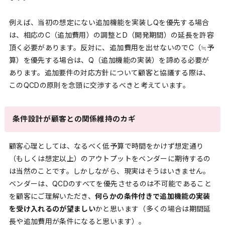
例えば、当初の想定にない追加機能を実装しQを優先する場合
は、相応のC（追加費用）の調整とD（開発期間）の延長を許容
頂く必要があります。反対に、追加費用を出せないのでC（≒予
算）を優先する場合は、Q（追加機能の実装）を諦める必要が
あります。追加要件の対応方針について顧客と協議する際は、
このQCDの原則を念頭に交渉するべきと考えています。
条件設計が顧客との関係維持のカギ
顧客心理としては、なるべく低予算で時間をかけず想定通り
（もしくは想定以上）のアウトプットをベンダーに期待するの
は当然のことです。しかしながら、現実はそうはいきません。
ベンダーは、QCDのすべてを優先させるのは不可能であること
を顧客にご理解いただき、
何らかの条件付きで追加機能の実装
を受け入れるのが望ましい
かと思います（多くの場合は期間延
長や追加費用が条件になると思います）。