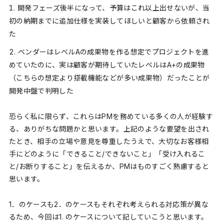
開発フェーズ後半になって、予算はこれ以上出せないが、当
初の納期までに追加仕様を実装してほしいと顧客から依頼され
た
ベンダーはレベルAの成果物を作る想定でプロジェクトを進
めていたのに、実は顧客が期待していたレベルはA+の成果物
（こちらの想定より搭載機能などが多い成果物）だったことが
開発中盤で判明した
恐らく私に限らず、これらはPMを務めている多くの人が経験す
る、ありがちな問題かと思います。上記のような要望を出され
たとき、相手の立場や意見を尊重したうえで、大切なお客様相
手にどのように「できること/できないこと」「受け入れるこ
と/お断りすること」を伝えるか、PMはものすごく熟慮すると
思います。
1．のケースも2．のケースもそれぞれ考えられる対応策が異な
るため、今回は1. のケースについて記していこうと思います。