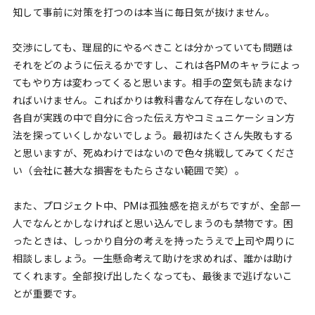
知して事前に対策を打つのは本当に毎日気が抜けません。
交渉にしても、理屈的にやるべきことは分かっていても問題は
それをどのように伝えるかですし、これは各PMのキャラによっ
てもやり方は変わってくると思います。相手の空気も読まなけ
ればいけません。こればかりは教科書なんて存在しないので、
各自が実践の中で自分に合った伝え方やコミュニケーション方
法を探っていくしかないでしょう。最初はたくさん失敗もする
と思いますが、死ぬわけではないので色々挑戦してみてくださ
い（会社に甚大な損害をもたらさない範囲で笑）。
また、プロジェクト中、PMは孤独感を抱えがちですが、全部一
人でなんとかしなければと思い込んでしまうのも禁物です。困
ったときは、しっかり自分の考えを持ったうえで上司や周りに
相談しましょう。一生懸命考えて助けを求めれば、誰かは助け
てくれます。全部投げ出したくなっても、最後まで逃げないこ
とが重要です。