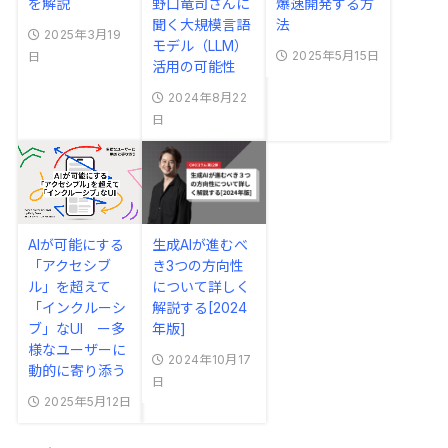
を解説
野口竜司さんに
爆速開発する方
聞く大規模言語
法
2025年3月19
モデル（LLM）
2025年5月15日
日
活用の可能性
2024年8月22
日
AIが可能にする
生成AIが進むべ
「アクセシブ
き3つの方向性
ル」を超えて
について詳しく
「インクルーシ
解説する[2024
ブ」なUI ー多
年版]
様なユーザーに
2024年10月17
動的に寄り添う
日
2025年5月12日