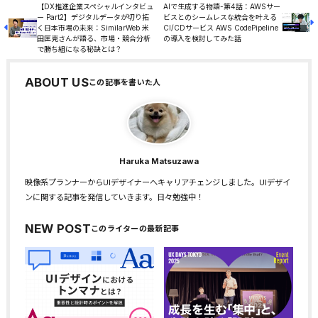
【DX推進企業スペシャルインタビュ
AIで生成する物語-第4話：AWSサー
ー Part2】デジタルデータが切り拓
ビスとのシームレスな統合を叶える
く日本市場の未来：SimilarWeb 米
CI/CDサービス AWS CodePipeline
田匡克さんが語る、市場・競合分析
の導入を検討してみた話
で勝ち組になる秘訣とは？
ABOUT US
Haruka Matsuzawa
映像系プランナーからUIデザイナーへキャリアチェンジしました。UIデザイ
ンに関する記事を発信していきます。日々勉強中！
NEW POST