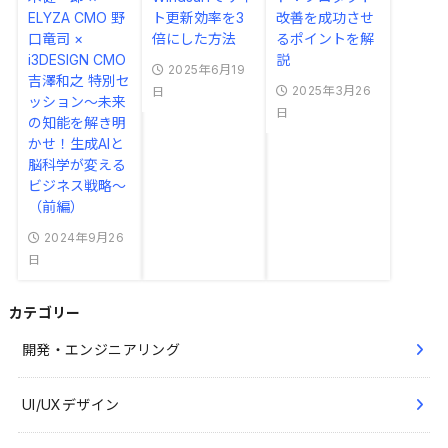
ELYZA CMO 野
ト更新効率を3
改善を成功させ
口竜司 ×
倍にした方法
るポイントを解
i3DESIGN CMO
説
2025年6月19
吉澤和之 特別セ
2025年3月26
日
ッション～未来
日
の知能を解き明
かせ！生成AIと
脳科学が変える
ビジネス戦略～
（前編）
2024年9月26
日
カテゴリー
開発・エンジニアリング
UI/UXデザイン