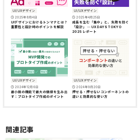
UI/UXデザイン
UI/UXデザイン
2025年8月4日
2025年4月25日
UIデザインにおけるトンマナとは？
成長を生む「集中」と、失敗を防ぐ
重要性と設計時のポイントを解説
「設計」 ─ UX DAYS TOKYO
2025 レポート
UI/UXデザイン
UI/UXデザイン
2024年12月6日
2024年9月20日
最小限の機能で最大の価値を生み出
押せる・押せないコンポーネントの
す：プロトタイプ作成のポイント
違いと効果的な使い方
関連記事