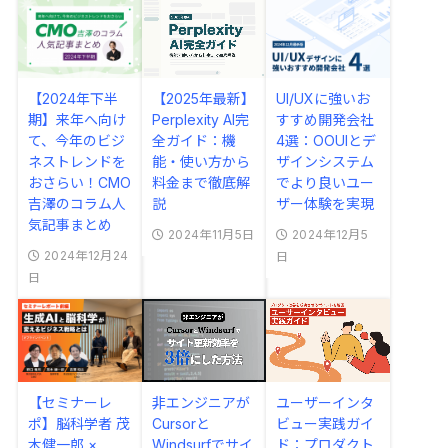
【2024年下半
【2025年最新】
UI/UXに強いお
期】来年へ向け
Perplexity AI完
すすめ開発会社
て、今年のビジ
全ガイド：機
4選：OOUIとデ
ネストレンドを
能・使い方から
ザインシステム
おさらい！CMO
料金まで徹底解
でより良いユー
吉澤のコラム人
説
ザー体験を実現
気記事まとめ
2024年11月5日
2024年12月5
2024年12月24
日
日
【セミナーレ
非エンジニアが
ユーザーインタ
ポ】脳科学者 茂
Cursorと
ビュー実践ガイ
木健一郎 ×
Windsurfでサイ
ド：プロダクト