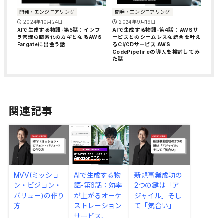
開発・エンジニアリング
開発・エンジニアリング
2024年10月24日
2024年9月19日
AIで生成する物語-第5話：インフ
AIで生成する物語-第4話：AWSサ
ラ管理の簡素化のカギとなるAWS
ービスとのシームレスな統合を叶え
Fargateに出会う話
るCI/CDサービス AWS
CodePipelineの導入を検討してみ
た話
関連記事
MVV(ミッショ
AIで生成する物
新規事業成功の
ン・ビジョン・
語-第6話：効率
2つの鍵は「ア
バリュー)の作り
が上がるオーケ
ジャイル」そし
方
ストレーション
て「気合い」
サービス、