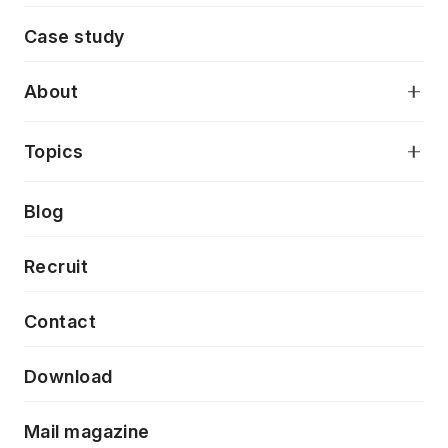
モダンアプリケーション開発
Case study
デジタルプロダクトデザイン
AI駆動開発支援
About
アプリケーション開発
プロダクト成長支援
デザインシステム構築支援
当社が目指しているもの
Topics
クラウドネイティブ
プロトタイピング・仮説検証
製品・サービス
PdM/PMM体制実行支援
Press release
Blog
モダナイゼーション
UX/UI改善
新規事業プロジェクト実行支援
Phennec
News
Recruit
特徴量エンジニアリングと生成AI
フロントエンド開発
flamingo
Event/Seminer
Contact
ELAND
Download
ZEBRA
Mail magazine