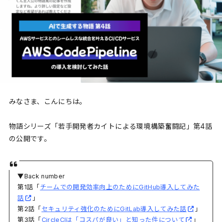
みなさま、こんにちは。
物語シリーズ「若手開発者カイトによる環境構築奮闘記」第4話
の公開です。
▼Back number
第1話「
チームでの開発効率向上のためにGitHub導入してみた
話
」
第2話「
セキュリティ強化のためにGitLab導入してみた話
」
第3話「
CircleCIは「コスパが良い」と知った件について
」