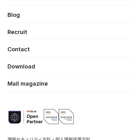
クラウドネイティブ
プロトタイピング・仮説検証
製品・サービス
PdM/PMM体制実行支援
当社が目指しているもの
Press release
Blog
モダナイゼーション
UX/UI改善
新規事業プロジェクト実行支援
Phennec
News
Recruit
特徴量エンジニアリングと生成AI
フロントエンド開発
flamingo
Event/Seminer
Contact
ELAND
Download
ZEBRA
Mail magazine
情報セキュリティ方針・個人情報保護方針