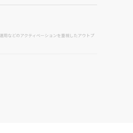
運用などのアクティベーションを重視したアウトプ
ネスとテクノロジー、UIUXを総合的に理解した経験