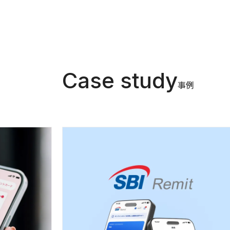
Case study
事例