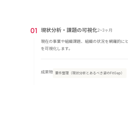
0
1
現状分析・課題の可視化
2~3ヶ月
現在の事業や組織課題、組織の状況を網羅的にヒ
を可視化します。
成果物
要件整理（現状分析とあるべき姿のFitGap）
0
2
解決ソリューションの検討
6ヶ月
お客さまとディスカッションを繰り返しながら
適切なソリューションを考察検討いたします。