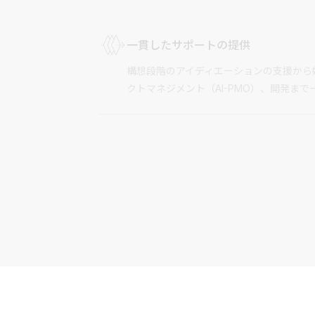
一貫したサポートの提供
構想段階のアイディエーションの支援から始ま
クトマネジメント（AI-PMO）、開発ま
LLM+RAGを活用した生成AI導入技
LLM＋RAGを活用した生成AI技術の導
入できる