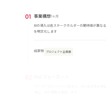
0
1
事業構想
1ヶ月
AIの導入は各ステークホルダーの期待値が異な
を明文化します
成果物
プロジェクト企画書
0
2
PoCフェーズ
3ヶ月~
データアセスメントに始まり、AIの妥当性を検
発し、AIの精度を検証します
成果物
PoCサービス提供