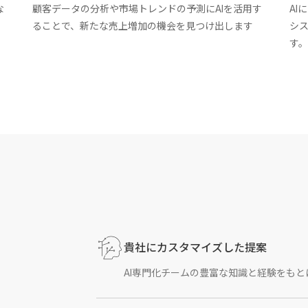
な
顧客データの分析や市場トレンドの予測にAIを活用す
AI
ることで、新たな売上増加の機会を見つけ出します
シ
す
貴社にカスタマイズした提案
AI専門化チームの豊富な知識と経験をも