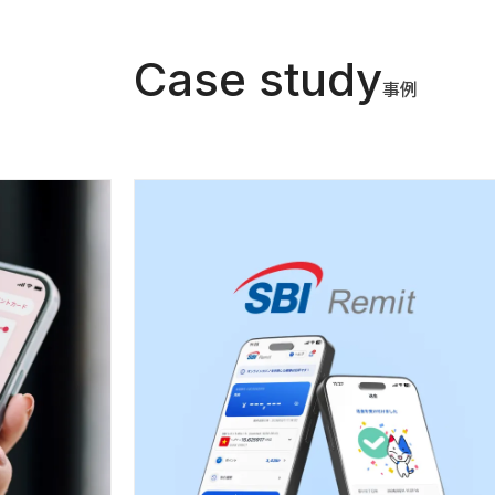
Case study
事例