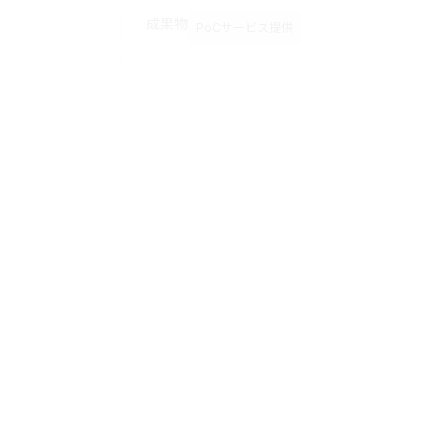
0
3
開発・運用フェーズ
3ヶ月~
実用性を加味したUX設計を考慮し、スクラム
ースを意識して随時AIモデルの精度監視と再学
成果物
AIサービス提供