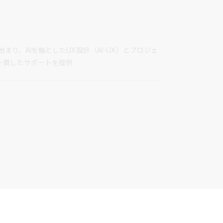
り、AIを軸としたUX設計（AI-UX）とプロジェ
で一貫したサポートを提供
術とノウハウ
入とノウハウに精通し、先進的なアプローチを自社に導