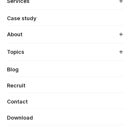
Services
モダンアプリケーション開発
Case study
デジタルプロダクトデザイン
AI駆動開発支援
About
アプリケーション開発
プロダクト成長支援
デザインシステム構築支援
About
Topics
クラウドネイティブ
プロトタイピング・仮説検証
製品・サービス
PdM/PMM体制実行支援
当社が目指しているもの
Press release
Blog
モダナイゼーション
UX/UI改善
新規事業プロジェクト実行支援
Phennec
News
Recruit
特徴量エンジニアリングと生成AI
フロントエンド開発
flamingo
Event/Seminer
Contact
ELAND
Download
ZEBRA