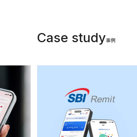
Case study
事例