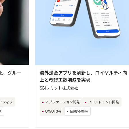
化、グルー
海外送金アプリを刷新し、ロイヤルティ向
上と改修工数削減を実現
SBIレミット株式会社
イティブ
アプリケーション開発
フロントエンド開発
産
UX/UI改善
金融/不動産