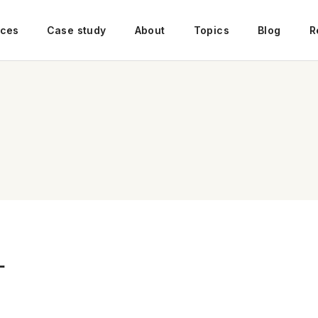
ices
Case study
About
Topics
Blog
R
ー