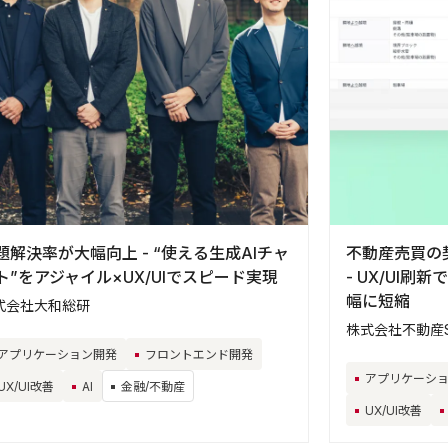
題解決率が大幅向上 - “使える生成AIチャ
不動産売買の
ト”をアジャイル×UX/UIでスピード実現
- UX/UI
幅に短縮
式会社大和総研
株式会社不動産S
アプリケーション開発
フロントエンド開発
アプリケーシ
UX/UI改善
AI
金融/不動産
UX/UI改善